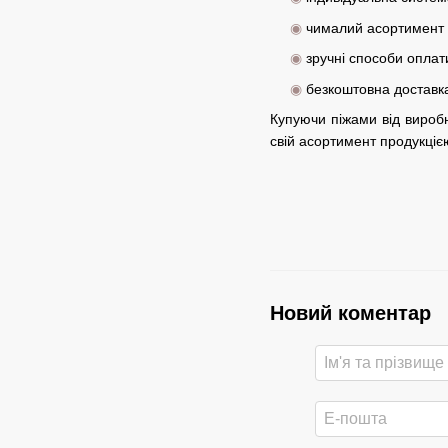
◉
чималий асортимент і
◉
зручні способи оплат
◉
безкоштовна доставка
Купуючи піжами від вироб
свій асортимент продукцією
Новий коментар