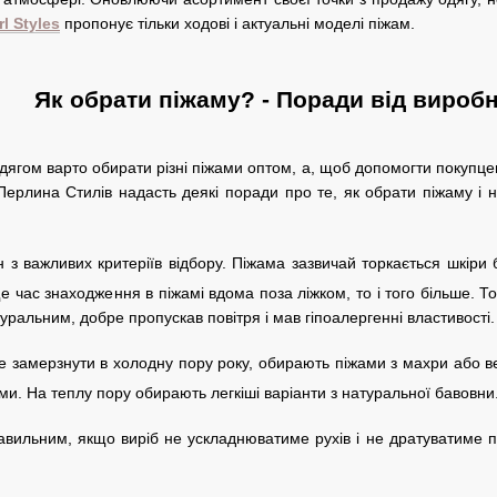
l Styles
пропонує тільки ходові і актуальні моделі піжам.
Як обрати піжаму? - Поради від вироб
дягом варто обирати різні піжами оптом, а, щоб допомогти покупце
Перлина Стилів надасть деякі поради про те, як обрати піжаму і 
 з важливих критеріїв відбору. Піжама зазвичай торкається шкіри
е час знаходження в піжамі вдома поза ліжком, то і того більше. 
ральним, добре пропускав повітря і мав гіпоалергенні властивості.
 замерзнути в холодну пору року, обирають піжами з махри або ве
ми. На теплу пору обирають легкіші варіанти з натуральної бавовни
вильним, якщо виріб не ускладнюватиме рухів і не дратуватиме пі