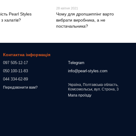
28 квітня 2021
ість Pearl Styles
Чому для дропшиппінг варто
з халатів?
вибрати виробника, а не
постачальника?
Контактна інформація
097 505-12-17
Тelegram
050 100-11-83
info@pearl-styles.com
044 334-62-89
Україна, Полтавська область,
Передзвонити вам?
Комсомольськ, вул. Строна, 3
Мапа проїзду