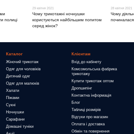
29 квітня 2021
28 квітня 2021
ими
Чому трикотажні ночнушки
Чому діяльн
и полиці
користуються найбільшим попитом
починалася 
серед жінок?
Каталог
Клієнтам
Жіночий трикотаж
Вхід до кабінету
Одяг для чоловіків
Комсомольська фабрика
трикотажу
Дитячий одяг
Купити трикотаж оптом
Одяг для малюків
Дропшипінг
Халати
Контактна інформація
Піжами
Блог
Сукні
Таблиці розмірів
Ночнушки
Відгуки про магазин
Сарафани
Оплата і доставка
Домашні туніки
Обмін та повернення
Акції