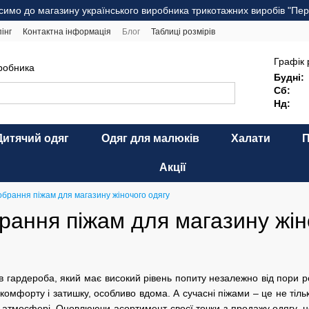
симо до магазину українського виробника трикотажних виробів "Пер
інг
Контактна інформація
Блог
Таблиці розмірів
комендації щодо догляду
Оферта
Карта сайту
Графік 
иробника
Будні:
Сб:
Нд:
Дитячий одяг
Одяг для малюків
Халати
Акції
брання піжам для магазину жіночого одягу
рання піжам для магазину жін
 гардероба, який має високий рівень попиту незалежно від пори р
омфорту і затишку, особливо вдома. А сучасні піжами – це не тільки
 атмосфері. Оновлюючи асортимент своєї точки з продажу одягу, н