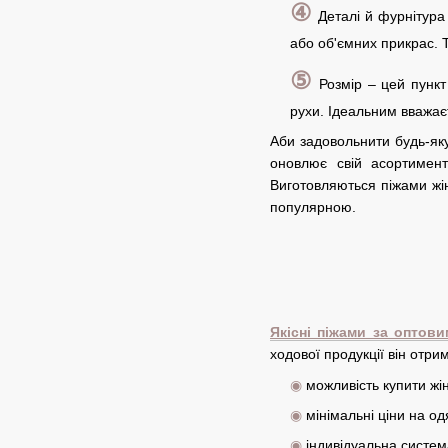
④
Деталі й фурнітура 
або об'ємних прикрас. Т
⑤
Розмір – цей пункт
рухи. Ідеальним вважаєт
Аби задовольнити будь-яку
оновлює свій асортимент
Виготовляються піжами жі
популярною.
Якісні піжами за оптови
ходової продукції він отри
◉
можливість купити жін
◉
мінімальні ціни на одя
◉
індивідуальна систем