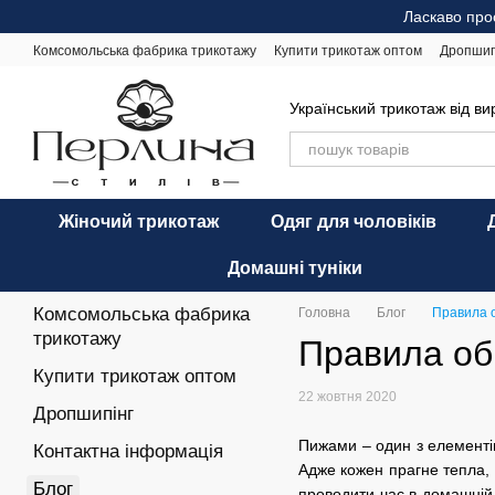
Перейти до основного контенту
Ласкаво про
Комсомольська фабрика трикотажу
Купити трикотаж оптом
Дропшип
Відгуки про магазин
Оплата і доставка
Обмін та повернення
Ре
Український трикотаж від в
Жіночий трикотаж
Одяг для чоловіків
Домашні туніки
Комсомольська фабрика
Головна
Блог
Правила о
трикотажу
Правила об
Купити трикотаж оптом
22 жовтня 2020
Дропшипінг
Пижами – один з елементів
Контактна інформація
Адже кожен прагне тепла, к
Блог
проводити час в домашній