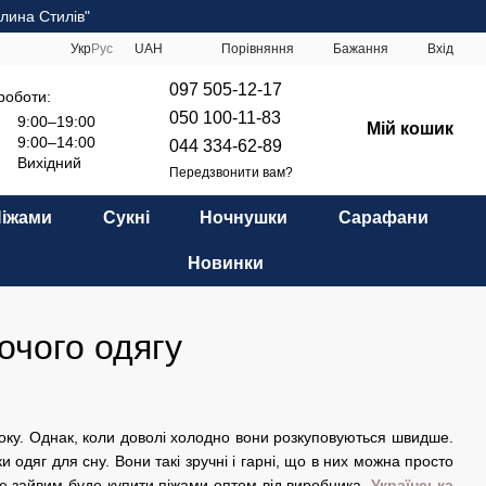
лина Стилів"
Порівняння
Укр
Рус
UAH
Бажання
Вхід
097 505-12-17
роботи:
050 100-11-83
9:00–19:00
Мій кошик
9:00–14:00
044 334-62-89
Вихідний
Передзвонити вам?
Піжами
Сукні
Ночнушки
Сарафани
Новинки
очого одягу
оку. Однак, коли доволі холодно вони розкуповуються швидше.
 одяг для сну. Вони такі зручні і гарні, що в них можна просто
е зайвим буде купити піжами оптом від виробника.
Українська