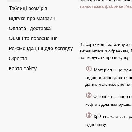
трикотажна фабрика Pear
Таблиці розмірів
Відгуки про магазин
Оплата і доставка
Обмін та повернення
В асортимент магазину з о
Рекомендації щодо догляду
визначитися з обранням, 
пошкодувати про покупку.
Оферта
①
Карта сайту
Матеріал – це один
годин, а якщо додати щ
дотик, максимально нату
②
Сезонність – щоб не
кофти з довгими рукава
③
Крій вважається пра
відпочинку.