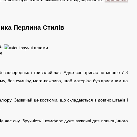
ника Перлина Стилів
ві
не
 безпосередньо і тривалий час. Адже сон триває не менше 7-8
Тому, без сумніву, мега-важливо, щоб матеріал був приємним на
люру. Зазвичай це костюми, що складаються з довгих штанів і
.
д час сну. Зручність і комфорт дуже важливі для повноцінного