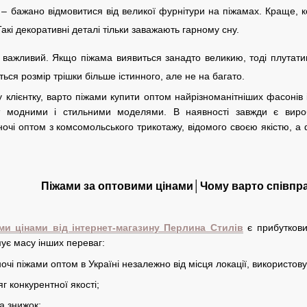
– бажано відмовитися від великої фурнітури на піжамах. Краще, к
акі декоративні деталі тільки заважають гарному сну.
 важливий. Якщо піжама виявиться занадто великию, тоді плутатим
ься розмір трішки більше істинного, але не на багато.
 клієнтку, варто піжами купити оптом найрізноманітніших фасонів 
 модними і стильними моделями. В наявності завжди є вироб
ночі оптом з комсомольського трикотажу, відомого своєю якістю, 
Піжами за оптовими цінами│Чому варто співпрац
ми цінами від інтернет-магазину Перлина Стилів
є прибуткови
мує масу інших переваг:
очі піжами оптом в Україні незалежно від місця локації, використов
г конкурентної якості;
а знижок;