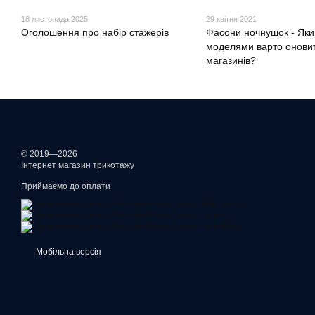
18 листопада 2025
29 квітня 2021
Оголошення про набір стажерів
Фасони ночнушок - Як
моделями варто оновит
магазинів?
© 2019—2026
Інтернет магазин трикотажу
Приймаємо до оплати
Мобільна версія