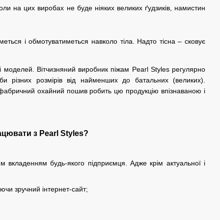
оли на цих виробах не буде ніяких великих ґудзиків, намистин
еться і обмотуватиметься навколо тіла. Надто тісна – сковує
і моделей. Вітчизняний виробник піжам Pearl Styles регулярно
и різних розмірів від найменших до батальних (великих).
а фабричний охайний пошив робить цю продукцію впізнаваною і
ювати з Pearl Styles?
м вкладенням будь-якого підприємця. Адже крім актуальної і
уючи зручний інтернет-сайт;