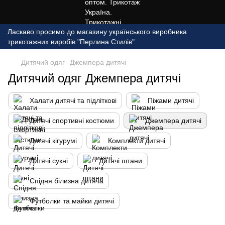
Ласкаво просимо до магазину українського виробника
трикотажних виробів "Перлина Стилів"
Дитячий одяг
Джемпера дитячі
Дитячий одяг Джемпера дитячі
Халати дитячі та підліткові
Піжами дитячі
Дитячі спортивні костюми
Джемпера дитячі
Дитячі кігурумі
Комплекти дитячі
Дитячі сукні
Дитячі штани
Спідня білизна дитяча
Футболки та майки дитячі