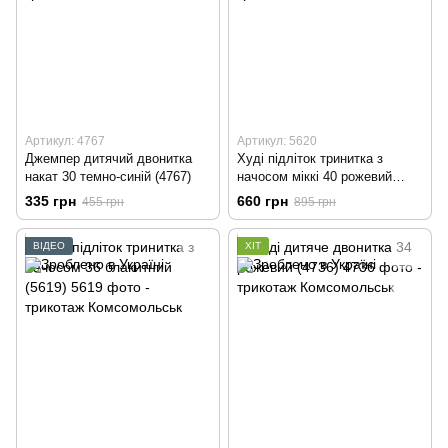
Артикул: 4767
Артикул: 5620
Джемпер дитячий двонитка
Худі підліток тринитка з
накат 30 темно-синій (4767)
начосом міккі 40 рожевий
(5620)
335 грн
660 грн
455 грн
895 грн
ВІДЕО
ХІТ