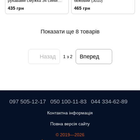
рукавами смужка 34 синій
бежевий (3010)
(3008)
435 грн
465 грн
Показати ще 8 товарів
Назад
Вперед
1
з 2
097 505-12-17
050 100-11-83
044 334-62-89
Контактна інформація
Повна версія сайту
© 2019—2026