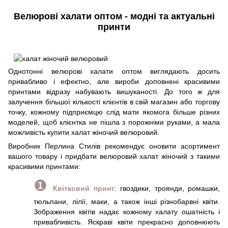
Велюрові халати оптом - модні та актуальні
принти
Однотонні велюрові халати оптом виглядають досить
привабливо і ефектно, але вироби доповнені красивими
принтами відразу набувають вишуканості. До того ж для
залучення більшої кількості клієнтів в свій магазин або торгову
точку, кожному підприємцю слід мати якомога більше різних
моделей, щоб клієнтка не пішла з порожніми руками, а мала
можливість купити халат жіночий велюровий.
Виробник Перлина Стилів рекомендує оновити асортимент
вашого товару і придбати велюровий халат жіночий з такими
красивими принтами:
❶
Квітковий принт
: гвоздики, троянди, ромашки,
тюльпани, лілії, маки, а також інші різнобарвні квіти.
Зображення квітів надає кожному халату ошатність і
привабливість. Яскраві квіти прекрасно доповнюють