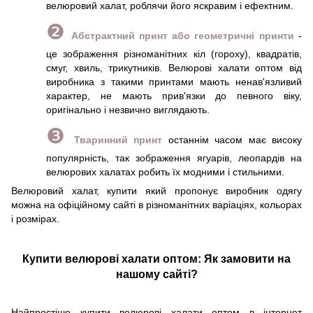
велюровий халат, роблячи його яскравим і ефектним.
❷
Абстрактний принт або геометричні принти
-
це зображення різноманітних кіл (гороху), квадратів,
смуг, хвиль, трикутників. Велюрові халати оптом від
виробника з такими принтами мають ненав'язливий
характер, не мають прив'язки до певного віку,
оригінально і незвично виглядають.
❸
Тваринний принт
останнім часом має високу
популярність, так зображення ягуарів, леопардів на
велюрових халатах робить їх модними і стильними.
Велюровий халат, купити який пропонує виробник одягу
можна на офіційному сайті в різноманітних варіаціях, кольорах
і розмірах.
Купити велюрові халати оптом: Як замовити на
нашому сайті?
Найпростіше купити велюрові халати оптом в інтернет