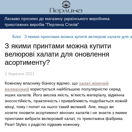
Ласкаво просимо до магазину українського виробника
трикотажних виробів "Перлина Стилів"
Блог
З якими принтами можна купити велюрові халати для 
З якими принтами можна купити
велюрові халати для оновлення
асортименту?
2 березня 2021
Кожному власнику бізнесу відомо, що
халат жіночий
велюровий
користується найбільшою популярністю серед
інших халатів. Його висока якість, м'якість матеріалу, відмінна
зносостійкість, практичність і привабливість подобається кожній
жінці, тому і попит на нього такий великий. Але, якщо ви
хочете оновити асортимент жіночих халатів і не знаєте з якими
принтами вибрати велюровий халат, то трикотажна фабрика
Pearl Styles з радістю підкаже кожному.