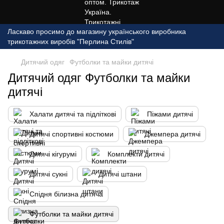
Ласкаво просимо до магазину українського виробника
трикотажних виробів "Перлина Стилів"
Дитячий одяг
Футболки та майки дитячі
Дитячий одяг Футболки та майки
дитячі
Халати дитячі та підліткові
Піжами дитячі
Дитячі спортивні костюми
Джемпера дитячі
Дитячі кігурумі
Комплекти дитячі
Дитячі сукні
Дитячі штани
Спідня білизна дитяча
Футболки та майки дитячі