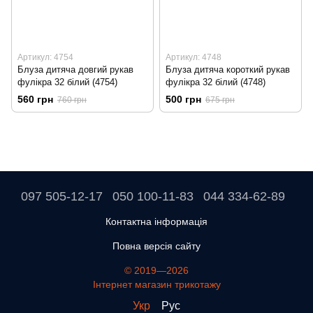
Артикул: 4754
Артикул: 4748
Блуза дитяча довгий рукав
Блуза дитяча короткий рукав
фулікра 32 білий (4754)
фулікра 32 білий (4748)
560 грн
500 грн
760 грн
675 грн
097 505-12-17
050 100-11-83
044 334-62-89
Контактна інформація
Повна версія сайту
© 2019—2026
Інтернет магазин трикотажу
Укр
Рус