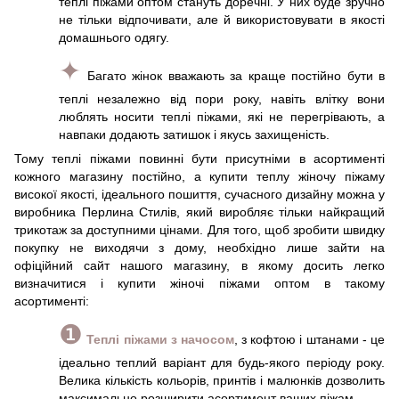
теплі піжами оптом стануть доречні. У них буде зручно
не тільки відпочивати, але й використовувати в якості
домашнього одягу.
✦
Багато жінок вважають за краще постійно бути в
теплі незалежно від пори року, навіть влітку вони
люблять носити теплі піжами, які не перегрівають, а
навпаки додають затишок і якусь захищеність.
Тому теплі піжами повинні бути присутніми в асортименті
кожного магазину постійно, а купити теплу жіночу піжаму
високої якості, ідеального пошиття, сучасного дизайну можна у
виробника Перлина Стилів, який виробляє тільки найкращий
трикотаж за доступними цінами. Для того, щоб зробити швидку
покупку не виходячи з дому, необхідно лише зайти на
офіційний сайт нашого магазину, в якому досить легко
визначитися і купити жіночі піжами оптом в такому
асортименті:
❶
Теплі піжами з начосом
, з кофтою і штанами - це
ідеально теплий варіант для будь-якого періоду року.
Велика кількість кольорів, принтів і малюнків дозволить
максимально розширити асортимент ваших піжам.