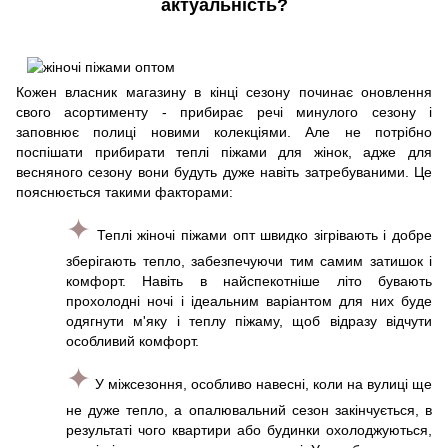
актуальність?
Кожен власник магазину в кінці сезону починає оновлення
свого асортименту - прибирає речі минулого сезону і
заповнює полиці новими колекціями. Але не потрібно
поспішати прибирати теплі піжами для жінок, адже для
весняного сезону вони будуть дуже навіть затребуваними. Це
пояснюється такими факторами:
✦
Теплі жіночі піжами опт швидко зігрівають і добре
зберігають тепло, забезпечуючи тим самим затишок і
комфорт. Навіть в найспекотніше літо бувають
прохолодні ночі і ідеальним варіантом для них буде
одягнути м'яку і теплу піжаму, щоб відразу відчути
особливий комфорт.
✦
У міжсезоння, особливо навесні, коли на вулиці ще
не дуже тепло, а опалювальний сезон закінчується, в
результаті чого квартири або будинки охолоджуються,