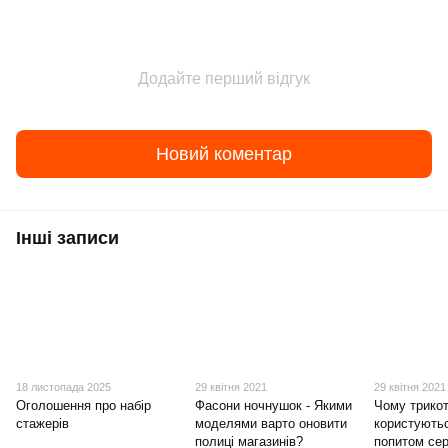
Додайте перший відгук
Новий коментар
Інші записи
18 листопада 2025
29 квітня 2021
29 квітня 2021
Оголошення про набір
Фасони ночнушок - Якими
Чому трико
стажерів
моделями варто оновити
користують
полиці магазинів?
попитом сер