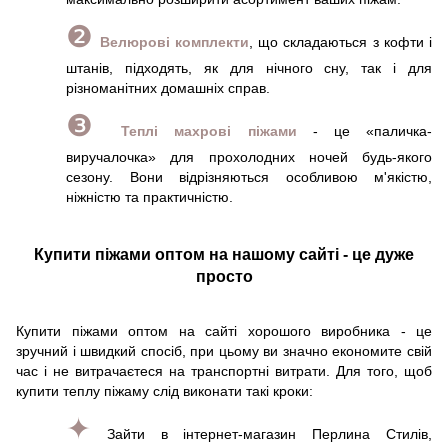
❷
Велюрові комплекти
, що складаються з кофти і
штанів, підходять, як для нічного сну, так і для
різноманітних домашніх справ.
❸
Теплі махрові піжами
- це «паличка-
виручалочка» для прохолодних ночей будь-якого
сезону. Вони відрізняються особливою м'якістю,
ніжністю та практичністю.
Купити піжами оптом на нашому сайті - це дуже
просто
Купити піжами оптом на сайті хорошого виробника - це
зручний і швидкий спосіб, при цьому ви значно економите свій
час і не витрачаєтеся на транспортні витрати. Для того, щоб
купити теплу піжаму слід виконати такі кроки:
✦
Зайти в інтернет-магазин Перлина Стилів,