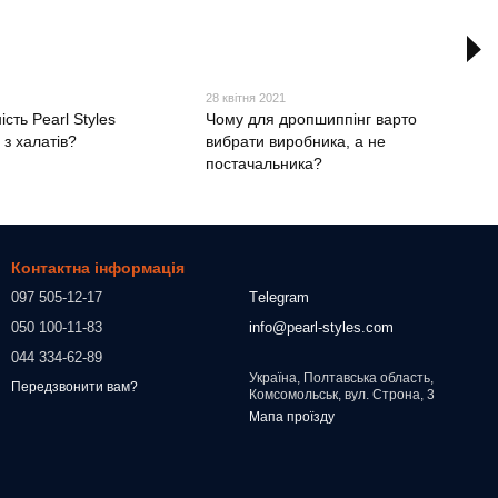
28 квітня 2021
ість Pearl Styles
Чому для дропшиппінг варто
з халатів?
вибрати виробника, а не
постачальника?
Контактна інформація
097 505-12-17
Тelegram
050 100-11-83
info@pearl-styles.com
044 334-62-89
Україна, Полтавська область,
Передзвонити вам?
Комсомольськ, вул. Строна, 3
Мапа проїзду