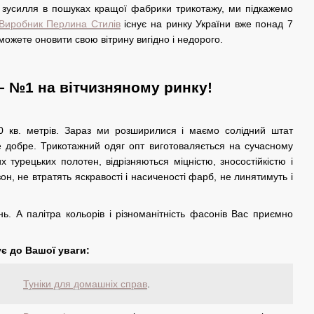
 зусилля в пошуках кращої фабрики трикотажу, ми підкажемо
Виробник Перлина Стилів
існує на ринку України вже понад 7
зможете оновити свою вітрину вигідно і недорого.
– №1 на вітчизняному ринку!
0 кв. метрів. Зараз ми розширилися і маємо солідний штат
же добре. Трикотажний одяг опт виготоваляється на сучасному
х турецьких полотен, відрізняються міцністю, зносостійкістю і
н, не втратять яскравості і насиченості фарб, не линятимуть і
ь. А палітра кольорів і різноманітність фасонів Вас приємно
є до Вашої уваги:
Туніки для домашніх справ
.