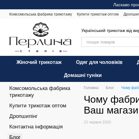
Перейти до основного контенту
Ласкаво про
Комсомольська фабрика трикотажу
Купити трикотаж оптом
Дропшип
Відгуки про магазин
Оплата і доставка
Обмін та повернення
Ре
Український трикотаж від в
Жіночий трикотаж
Одяг для чоловіків
Домашні туніки
Комсомольська фабрика
Головна
Блог
Чому фабр
трикотажу
Чому фабрик
Купити трикотаж оптом
Ваш магазин
Дропшипінг
22 червня 2020
Контактна інформація
Блог