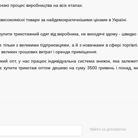
ємо процес виробництва на всіх етапах.
 високоякісні товари за найдемократичнішими цінами в Україні.
упити трикотажний одяг від виробника, не виходячі здому - швидко і
 тільки з великими підприємцями, а й з новачками в сфері торгівлі.
є великих грошових витрат і оренди приміщення.
икий опт, у нас працює індивідуальна система знижок, яка залежи
ає купити трикотаж оптом дешево на суму 3500 гривень і понад, 
Увійти за допомогою