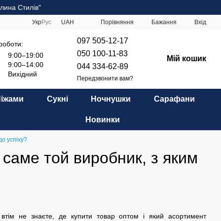
лина Стилів"
Порівняння
Укр
Рус
UAH
Бажання
Вхід
097 505-12-17
роботи:
050 100-11-83
9:00–19:00
Мій кошик
9:00–14:00
044 334-62-89
Вихідний
Передзвонити вам?
Піжами
Сукні
Ночнушки
Сарафани
Новинки
до успіху?
 саме той виробник, з яким
, втім не знаєте, де купити товар оптом і який асортимент