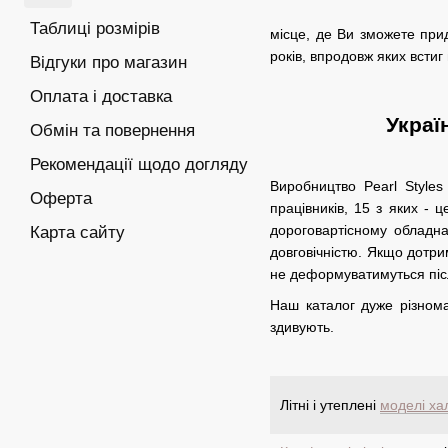
Таблиці розмірів
місце, де Ви зможете при
років, впродовж яких встиг
Відгуки про магазин
Оплата і доставка
Украї
Обмін та повернення
Рекомендації щодо догляду
Виробництво Pearl Style
Оферта
працівників, 15 з яких - 
дороговартісному обладнан
Карта сайту
довговічністю. Якщо дотри
не деформуватимуться піс
Наш каталог дуже різнома
здивують.
Літні і утеплені
моделі ха