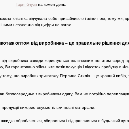
Гарні блузи
на кожен день.
ожна клієнтка відчувала себе привабливою і жіночною, тому ми, к
рнішими незалежно від цифри на вагах.
котаж оптом від виробника – це правильне рішення для 
 від виробника завжди користується величезним попитом серед пре
, Ви гарантовано збільшите потік покупців і відсоток прибутку в кіль
 тому, що виробник трикотажу Перлина Стилів – це кращий вибір, т
и безпосередньо з виробником одягу, Вам не потрібно переплачув
продукції використовуємо тільки якісні матеріали.
видко обробляється, збирається і відправляється в будь-який куто