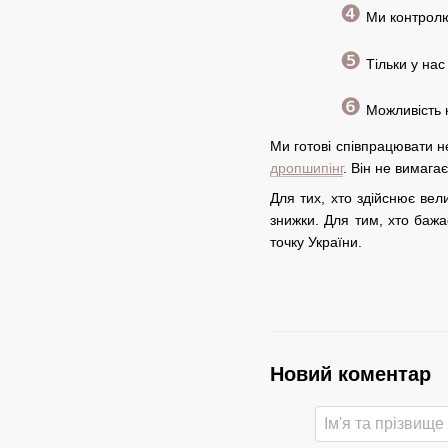
❹
Ми контролю
❺
Тільки у нас
❻
Можливість к
Ми готові співпрацювати не
дропшипінг
. Він не вимага
Для тих, хто здійснює вел
знижки. Для тим, хто баж
точку України.
Новий коментар