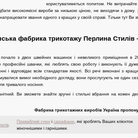
користуватиметься попитом. Не витрачайте
дбати високоякісні вироби за низькою ціною, не виходячи з дому.
 напрацювати звання одного з кращих у своїй справі. Тільки тут Ви 
нська фабрика трикотажу Перлина Стилів 
s почало з двох швейних машинок і невеликого приміщення в 2
це професійні швачки, які люблять свою роботу і виконують її ду
ні і відповідає всім стандартам якості. Всі речі виконані з кращи
муватися вимог необхідного догляду, вони прослугують не один сезо
ля тривалого носіння.
нітний. Ви зможете знайти зручні і стильні вбрання на кожен ден
Фабрика трикотажних виробів Україна пропону
Привабливі сукні
і
сарафани
, які зроблять Ваших клієнток
латів
.
жіночнішими і гарнішими.