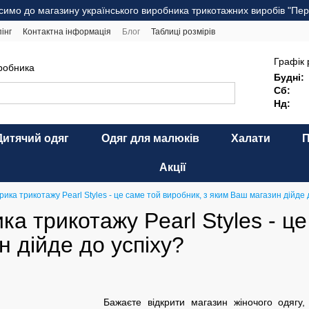
симо до магазину українського виробника трикотажних виробів "Пер
інг
Контактна інформація
Блог
Таблиці розмірів
комендації щодо догляду
Оферта
Карта сайту
Графік 
иробника
Будні:
Сб:
Нд:
Дитячий одяг
Одяг для малюків
Халати
Акції
ика трикотажу Pearl Styles - це саме той виробник, з яким Ваш магазин дійде 
а трикотажу Pearl Styles - це
 дійде до успіху?
Бажаєте відкрити магазин жіночого одягу