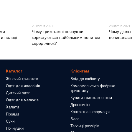
29 квітня 2021
28 квітня 2021
ими
Чому трикотажні ночнушки
Чому діяльн
и полиці
користуються найбільшим попитом
починалася 
серед жінок?
Каталог
Клієнтам
Жіночий трикотаж
Вхід до кабінету
Одяг для чоловіків
Комсомольська фабрика
трикотажу
Дитячий одяг
Купити трикотаж оптом
Одяг для малюків
Дропшипінг
Халати
Контактна інформація
Піжами
Блог
Сукні
Таблиці розмірів
Ночнушки