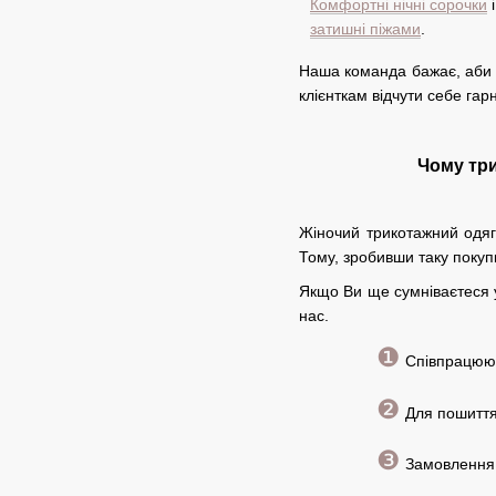
Комфортні нічні сорочки
і
затишні піжами
.
Наша команда бажає, аби к
клієнткам відчути себе га
Чому три
Жіночий трикотажний одяг
Тому, зробивши таку покупку
Якщо Ви ще сумніваєтеся у
нас.
❶
Співпрацююч
❷
Для пошиття 
❸
Замовлення ш