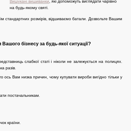
Вишукані вишиванки
, які допоможуть виглядати чарівно
на будь-якому святі.
рім стандартних розмірів, відшиваємо батали. Дозвольте Вашим
Вашого бізнесу за будь-якої ситуації?
дставниць слабкої статі і ніколи не залежується на полицях.
ка разів.
о ось Вам низка причин, чому купувати вироби вигідно тільки у
ати постачальникам.
чок країни.