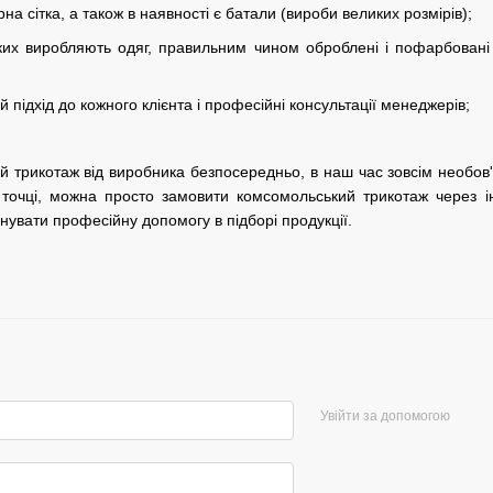
а сітка, а також в наявності є батали (вироби великих розмірів);
ких виробляють одяг, правильним чином оброблені і пофарбовані
 підхід до кожного клієнта і професійні консультації менеджерів;
 трикотаж від виробника безпосередньо, в наш час зовсім необов'
 точці, можна просто замовити комсомольський трикотаж через і
нувати професійну допомогу в підборі продукції.
Увійти за допомогою