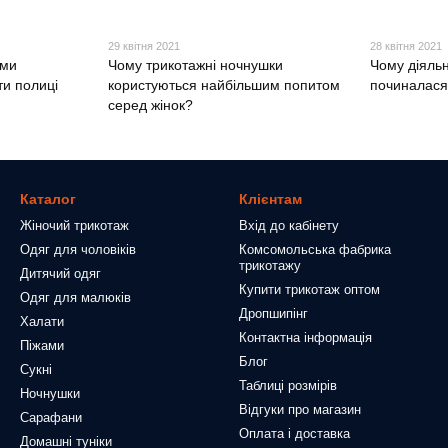
29 квітня 2021
28 квітня 2021
ими
Чому трикотажні ночнушки
Чому діяльн
и полиці
користуються найбільшим попитом
починалася 
серед жінок?
Каталог
Клієнтам
Жіночий трикотаж
Вхід до кабінету
Одяг для чоловіків
Комсомольська фабрика
трикотажу
Дитячий одяг
Купити трикотаж оптом
Одяг для малюків
Дропшипінг
Халати
Контактна інформація
Піжами
Блог
Сукні
Таблиці розмірів
Ночнушки
Відгуки про магазин
Сарафани
Оплата і доставка
Домашні туніки