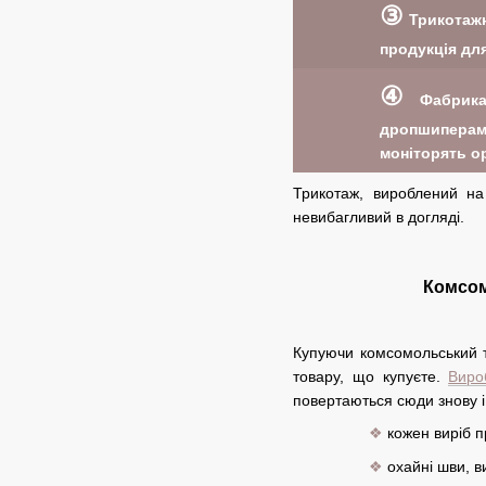
③
Трикотажн
продукція дл
④
Фабрика 
дропшиперам
моніторять ор
Трикотаж, вироблений на
невибагливий в догляді.
Комсом
Купуючи комсомольський т
товару, що купуєте.
Виро
повертаються сюди знову і 
❖
кожен виріб п
❖
охайні шви, в