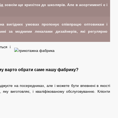
 зовсім ще крихіток до школярів. Але в асортименті є і
а вигідних умовах пропонує співпрацю оптовикам і
нні за модними лекалами дизайнерів, які регулярно
ться і
му варто обрати саме нашу фабрику?
джуєте на посередниках, але і можете бути впевнені в якості
ї, яку виготовляє, і кваліфікованому обслуговуванню. Клієнти