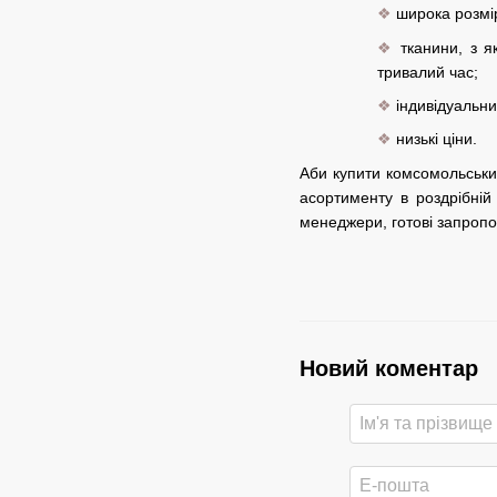
❖
широка розмірн
❖
тканини, з я
тривалий час;
❖
індивідуальний
❖
низькі ціни.
Аби купити комсомольський
асортименту в роздрібній
менеджери, готові запропо
Новий коментар