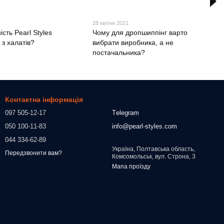
28 квітня 2021
ість Pearl Styles
Чому для дропшиппінг варто
з халатів?
вибрати виробника, а не
постачальника?
Контактна інформація
097 505-12-17
Тelegram
050 100-11-83
info@pearl-styles.com
044 334-62-89
Україна, Полтавська область,
Передзвонити вам?
Комсомольськ, вул. Строна, 3
Мапа проїзду