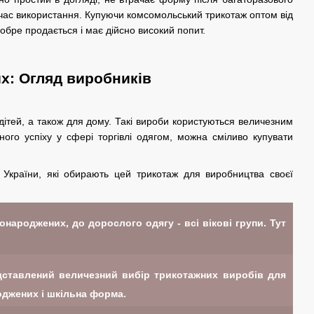
 час використання. Купуючи комсомольський трикотаж оптом від
обре продається і має дійсно високий попит.
х: Огляд виробників
дітей, а також для дому. Такі вироби користуються величезним
ого успіху у сфері торгівлі одягом, можна сміливо купувати
України, які обирають цей трикотаж для виробництва своєї
народжених, до дорослого одягу - всі вікові групи. Тут
едставлений величезний вибір трикотажних виробів для
роджених і шкільна форма.