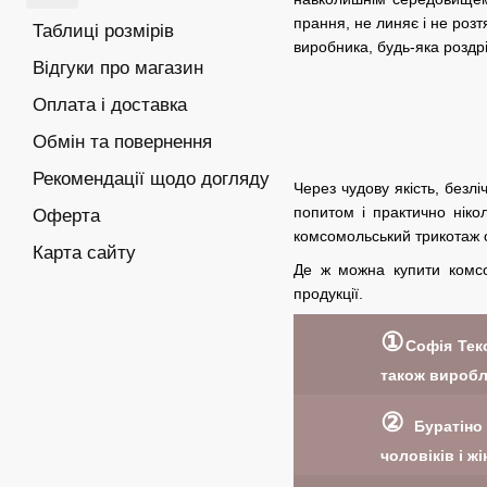
прання, не линяє і не роз
Таблиці розмірів
виробника, будь-яка роздр
Відгуки про магазин
Оплата і доставка
Обмін та повернення
Рекомендації щодо догляду
Через чудову якість, безл
попитом і практично ніко
Оферта
комсомольський трикотаж 
Карта сайту
Де ж можна купити комсо
продукції.
①
Софія Тек
також виробл
②
Буратіно 
чоловіків і ж