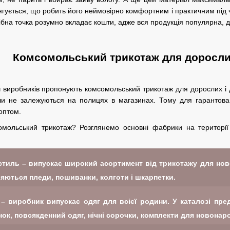
тягується, що робить його неймовірно комфортним і практичним під
ібна точка розумно вкладає кошти, адже вся продукція популярна, д
Комсомольський трикотаж для доросли
іч виробників пропонують комсомольський трикотаж для дорослих і 
ли не залежуються на полицях в магазинах. Тому для гарантован
оптом.
мольський трикотаж? Розглянемо основні фабрики на території 
стиль – випускає широкий асортимент від трикотажу для ново
яються пледи, пошиванки, колготи і шкарпетки.
– виробник випускає одяг для всієї родини. У каталозі пр
інок, повсякденний одяг, нічні сорочки, комплекти для новона