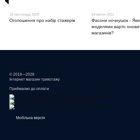
18 листопада 2025
29 квітня 2021
Оголошення про набір стажерів
Фасони ночнушок - Як
моделями варто оновит
магазинів?
© 2019—2026
Інтернет магазин трикотажу
Приймаємо до оплати
Мобільна версія