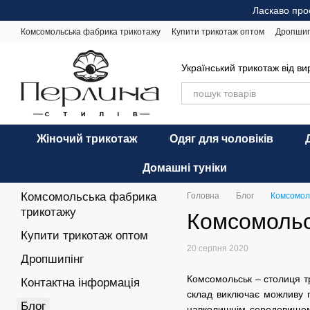
Перейти до основного контенту
Ласкаво про
Комсомольська фабрика трикотажу
Купити трикотаж оптом
Дропшип
Відгуки про магазин
Оплата і доставка
Обмін та повернення
Ре
Український трикотаж від в
Жіночий трикотаж
Одяг для чоловіків
Домашні туніки
Комсомольська фабрика
Головна
Блог
Комсомоль
трикотажу
Комсомольс
Купити трикотаж оптом
20 серпня 2020
Дропшипінг
Комсомольськ – столиця т
Контактна інформація
склад виключає можливу п
Блог
навколишнім середовищем,