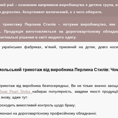
ий рай – основним напрямком виробництва є дитяча група, від
я дорослих. Асортимент величезний, є з чого обирати.
трикотажу Перлина Стилів – потужне виробництво, яке н
. Продукція виготовляється на дороговартісному обладна
игінальні рішення в світі модного одягу.
 українських фабриках, м'який, приємний на дотик, довго носи
ольський трикотаж від виробника Перлина Стилів: Чо
рикотаж від виробника безпосередньо, Ви не тільки значно заоща
бник Pearl Styles
набирає популярність, завдяки якості продукці
знову, адже тут:
роходить вимогливий контроль щодо браку;
иконані на дороговартісному професійному обладнанні;