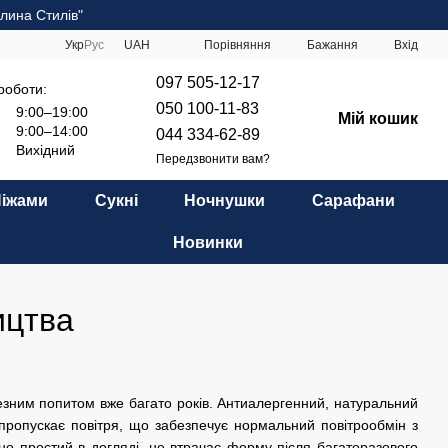
лина Стилів"
Порівняння
Укр
Рус
UAH
Бажання
Вхід
097 505-12-17
роботи:
050 100-11-83
9:00–19:00
Мій кошик
9:00–14:00
044 334-62-89
Вихідний
Передзвонити вам?
Піжами
Сукні
Ночнушки
Сарафани
Новинки
ицтва
зним попитом вже багато років. Антиалергенний, натуральний
пропускає повітря, що забезпечує нормальний повітрообмін з
о простий в догляді, не втрачає форму після багаторазового