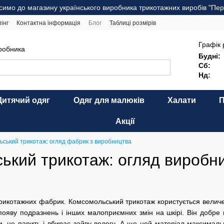
симо до магазину українського виробника трикотажних виробів "Пер
інг
Контактна інформація
Блог
Таблиці розмірів
комендації щодо догляду
Оферта
Карта сайту
Графік 
иробника
Будні:
Сб:
Нд:
Дитячий одяг
Одяг для малюків
Халати
Акції
ський трикотаж: огляд фабрик з виробництва
ький трикотаж: огляд виробн
рикотажних фабрик. Комсомольський трикотаж користується величе
ояву подразнень і інших малоприємних змін на шкірі. Він добре 
 не парить і вбирає зайву вологу. А ще цей матеріал максимальн