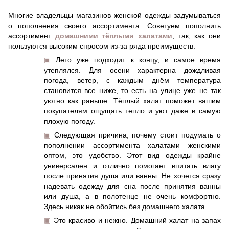
Многие владельцы магазинов женской одежды задумываться
о пополнения своего ассортимента. Советуем пополнить
ассортимент
домашними тёплыми халатами
, так, как они
пользуются высоким спросом из-за ряда преимуществ:
▣
Лето уже подходит к концу, и самое время
утеплялся. Для осени характерна дождливая
погода, ветер, с каждым днём температура
становится все ниже, то есть на улице уже не так
уютно как раньше. Тёплый халат поможет вашим
покупателям ощущать тепло и уют даже в самую
плохую погоду.
▣
Следующая причина, почему стоит подумать о
пополнении ассортимента халатами женскими
оптом, это удобство. Этот вид одежды крайне
универсален и отлично помогает впитать влагу
после принятия душа или ванны. Не хочется сразу
надевать одежду для сна после принятия ванны
или душа, а в полотенце не очень комфортно.
Здесь никак не обойтись без домашнего халата.
▣
Это красиво и нежно. Домашний халат на запах