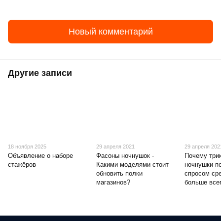
Новый комментарий
Другие записи
18 ноября 2025
29 апреля 2021
29 апреля 202
Объявление о наборе
Фасоны ночнушок -
Почему три
стажёров
Какими моделями стоит
ночнушки п
обновить полки
спросом ср
магазинов?
больше все