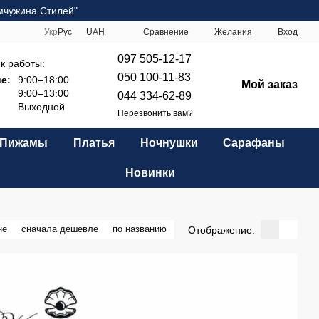
мчужина Стилей"
Сравнение
Укр
Рус
UAH
Желания
Вход
097 505-12-17
к работы:
050 100-11-83
е:
9:00–18:00
Мой заказ
9:00–13:00
044 334-62-89
Выходной
Перезвонить вам?
Пижамы
Платья
Ночнушки
Сарафаны
Новинки
не
сначала дешевле
по названию
Отображение: