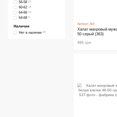
56-58
21
60-62
19
64-66
13
64-68
9
Артикул: 363
Наличие
Халат махровый мужс
Нет в наличии
25
50 серый (363)
495 грн