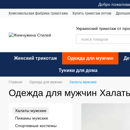
Перейти к основному контенту
Добро пожалова
Комсомольская фабрика трикотажа
Купить трикотаж оптом
Дропши
Оплата и доставка
Обмен и возврат
Рекомендации по уходу
Оф
Украинский трикотаж от пр
Женский трикотаж
Одежда для мужчин
Де
Туники для дома
Главная
Одежда для мужчин
Халаты мужские
Одежда для мужчин Халат
Халаты мужские
Пижамы мужские
Спортивные костюмы