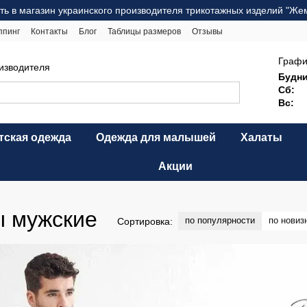
ть в магазин украинского производителя трикотажных изделий "Же
ппинг
Контакты
Блог
Таблицы размеров
Отзывы
ерта
Карта сайта
Графи
оизводителя
Будни
Сб:
Вс:
тская одежда
Одежда для малышей
Халаты
Акции
ы мужские
по популярности
по новиз
Сортировка: