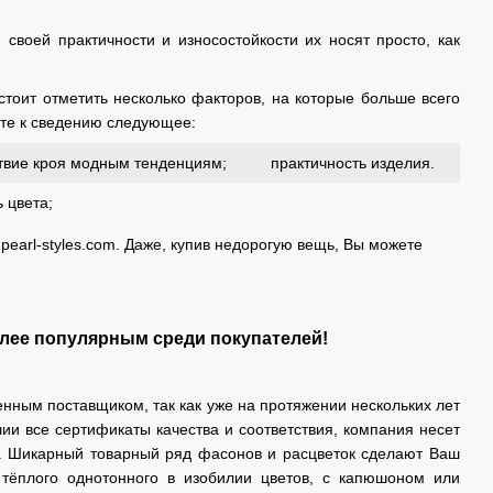
воей практичности и износостойкости их носят просто, как
тоит отметить несколько факторов, на которые больше всего
ите к сведению следующее:
твие кроя модным тенденциям;
практичность изделия.
ь цвета;
earl-styles.com. Даже, купив недорогую вещь, Вы можете
олее популярным среди покупателей!
ным поставщиком, так как уже на протяжении нескольких лет
ии все сертификаты качества и соответствия, компания несет
ю. Шикарный товарный ряд фасонов и расцветок сделают Ваш
тёплого однотонного в изобилии цветов, с капюшоном или