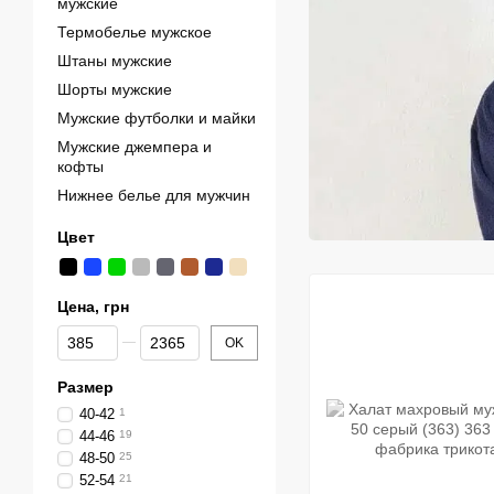
мужские
Термобелье мужское
Штаны мужские
Шорты мужские
Мужские футболки и майки
Мужские джемпера и
кофты
Нижнее белье для мужчин
Цвет
Цена, грн
От Цена, грн
До Цена, грн
OK
Размер
40-42
1
44-46
19
48-50
25
52-54
21