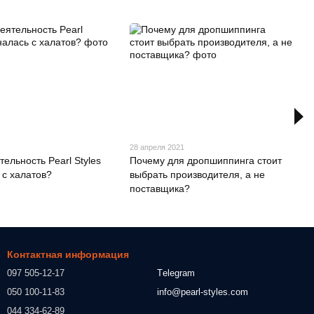
1
28 апреля 2021
ельность Pearl Styles
Почему для дропшиппинга стоит
 с халатов?
выбрать производителя, а не
поставщика?
Контактная информация
097 505-12-17
Тelegram
050 100-11-83
info@pearl-styles.com
044 334-62-89