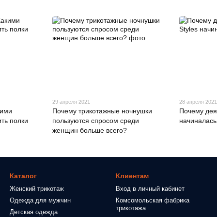
29 апреля 2021
28 апреля 202
кими
Почему трикотажные ночнушки
Почему деят
ть полки
пользуются спросом среди
начиналась
женщин больше всего?
Каталог
Клиентам
Женский трикотаж
Вход в личный кабинет
Одежда для мужчин
Комсомольская фабрика
трикотажа
Детская одежда