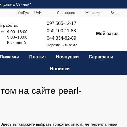
мчужина Стилей"
Сравнение
Укр
Рус
UAH
Желания
Вход
097 505-12-17
к работы:
050 100-11-83
е:
9:00–18:00
Мой заказ
9:00–13:00
044 334-62-89
Выходной
Перезвонить вам?
Пижамы
Платья
Ночнушки
Сарафаны
Новинки
ом на сайте pearl-
десь вы сможете выбрать трикотаж оптом, не переплачивая.