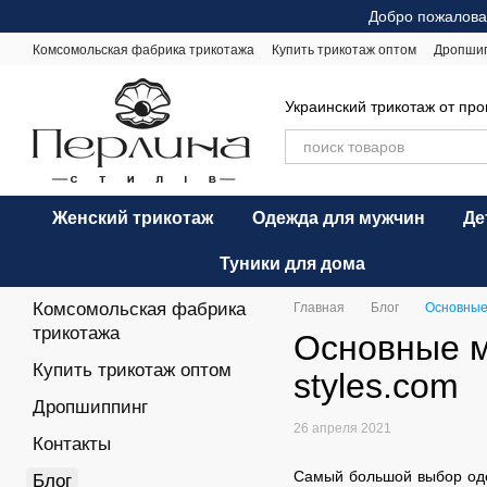
Перейти к основному контенту
Добро пожалова
Комсомольская фабрика трикотажа
Купить трикотаж оптом
Дропши
Оплата и доставка
Обмен и возврат
Рекомендации по уходу
Оф
Украинский трикотаж от пр
Женский трикотаж
Одежда для мужчин
Де
Туники для дома
Комсомольская фабрика
Главная
Блог
Основные 
трикотажа
Основные м
Купить трикотаж оптом
styles.com
Дропшиппинг
26 апреля 2021
Контакты
Самый большой выбор оде
Блог