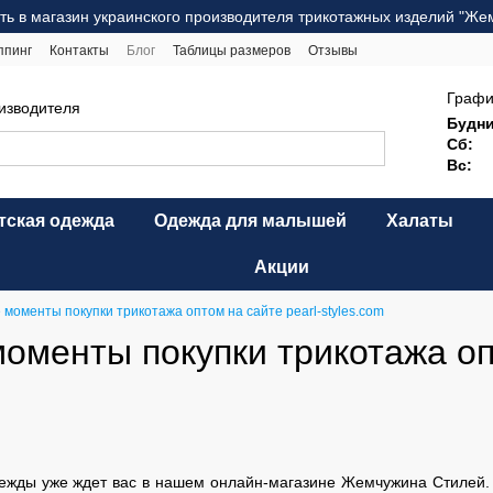
ть в магазин украинского производителя трикотажных изделий "Же
ппинг
Контакты
Блог
Таблицы размеров
Отзывы
ерта
Карта сайта
Графи
оизводителя
Будни
Сб:
Вс:
тская одежда
Одежда для малышей
Халаты
Акции
моменты покупки трикотажа оптом на сайте pearl-styles.com
оменты покупки трикотажа опт
жды уже ждет вас в нашем онлайн-магазине Жемчужина Стилей. З