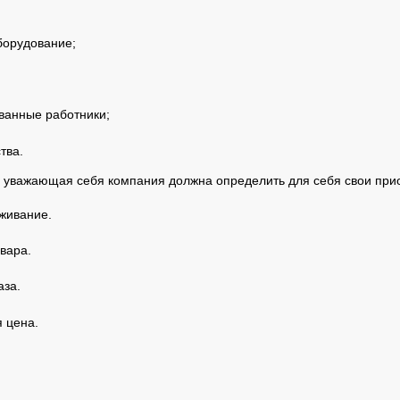
борудование;
ванные работники;
тва.
я уважающая себя компания должна определить для себя свои прио
живание.
вара.
аза.
 цена.