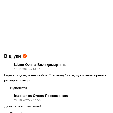
Відгуки
2
Шива Олена Володимирівна
14.11.2025 в 14:44
Гарно сидить, а ще люблю "перлину" зате, що пошив вірний -
розмір в розмір
Відповісти
Івасішина Олена Ярославівна
22.10.2025 в 14:56
Дуже гарне платтячко!