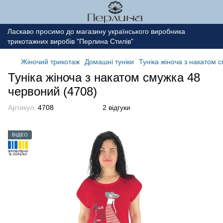
Ласкаво просимо до магазину українського виробника
трикотажних виробів "Перлина Стилів"
Жіночий трикотаж
Домашні туніки
Туніка жіноча з накатом 
Туніка жіноча з накатом смужка 48
червоний (4708)
Артикул:
4708
2 відгуки
ВІДЕО