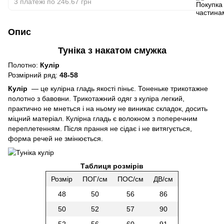
3 платежі по 246.67 грн
Опис
Туніка з накатом смужка
Полотно:
Кулір
Розмірний ряд:
48-58
Кулір
— це кулірна гладь якості піньє. Тоненьке трикотажне
полотно з бавовни. Трикотажний одяг з куліра легкий,
практично не мнеться і на ньому не виникає складок, досить
міцний матеріал. Кулірна гладь є волокном з поперечним
переплетенням. Після прання не сідає і не витягується,
форма речей не змінюється.
Таблиця розмірів
Розмір
ПОГ/см
ПОС/см
ДВ/см
48
50
56
86
50
52
57
90