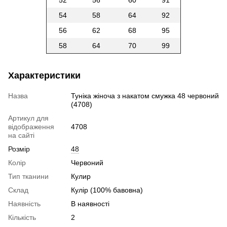
52
56
60
91
54
58
64
92
56
62
68
95
58
64
70
99
Характеристики
Назва
Туніка жіноча з накатом смужка 48 червоний
(4708)
Артикул для
відображення
4708
на сайті
Розмір
48
Колір
Червоний
Тип тканини
Кулир
Склад
Кулір (100% бавовна)
Наявність
В наявності
Кількість
2