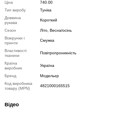
Ціна
740.00
Тип виробу
Туніка
Довжина
Короткий
рукава
Сезон
Літо, Весна/осінь
Візерунки і
Смужка
принти
Властивості
Повітропроникність
тканини
Країна
Україна
виробник
Бренд
Модельєр
Код виробника
4821000165515
товару (MPN)
Відео