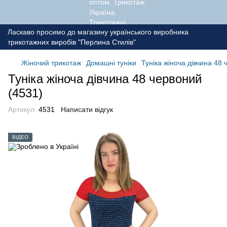
Ласкаво просимо до магазину українського виробника
трикотажних виробів "Перлина Стилів"
Жіночий трикотаж
Домашні туніки
Туніка жіноча дівчина 48
Туніка жіноча дівчина 48 червоний
(4531)
Артикул:
4531
Написати відгук
ВІДЕО