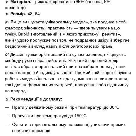
🔹
Матеріал:
Трикотаж «реактив» (95% бавовна, 5%
поліестер)
🔹
Розмір:
48–64
🌿 Якщо ви шукаєте універсальну модель, яка поєднує в собі
комфорт, жіночність і практичність — зверніть увагу на цю
туніку. Виріб виготовлений із м’якого трикотажу «реактив»,
який чудово пропускає повітря, не подразнює шкіру й зберігає
бездоганний вигляд навіть після багаторазових прань.
🌿 Дизайн туніки орієнтований на сучасних жінок, які цінують
свободу рухів і виразний стиль. Яскравий червоний колір
освіжає образ, а оригінальний принт із зображенням дівчини
додає настрою й індивідуальності. Прямий крій і короткі рукави
роблять модель ідеальною як для домашнього використання,
так і для неформальних зустрічей, прогулянок або відпочинку
на природі.
💧
Рекомендації з догляду:
Прати у делікатному режимі при температурі до 30°C
Прасувати при температурі до 150°C
Сушити в горизонтальному положенні, уникаючи прямих
сонячних променів