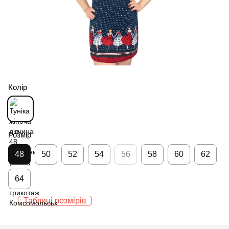
Колір
Розмір
48
50
52
54
56
58
60
62
64
Таблиці розмірів