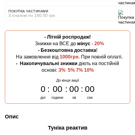
ПОКУПКА ЧАСТИНАМИ
3 платежі по 160.00 грн
- Літній
роспродаж!
Знижки на ВСЕ до
мінус
- 20%
- Безкоштовна
доставка
!
На замовлення від
1000грн.
При повній оплаті.
-
Накопичувальні знижки
діють на постійній
основі:
3% 5% 7% 10%
До кінця акції
0
00
00
00
дні
години
хв
сек
Опис
Туніка реактив