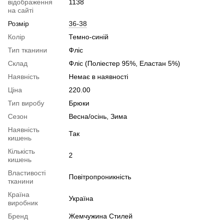
відображення
1138
на сайті
Розмір
36-38
Колір
Темно-синій
Тип тканини
Фліс
Склад
Фліс (Поліестер 95%, Еластан 5%)
Наявність
Немає в наявності
Ціна
220.00
Тип виробу
Брюки
Сезон
Весна/осінь, Зима
Наявність
Так
кишень
Кількість
2
кишень
Властивості
Повітропроникність
тканини
Країна
Україна
виробник
Бренд
Жемчужина Стилей