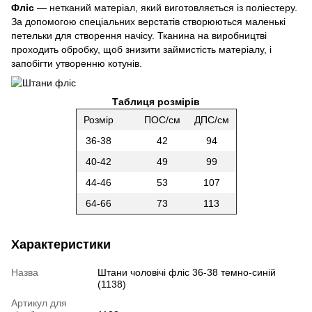
Фліс
— нетканий матеріал, який виготовляється із поліестеру.
За допомогою спеціальних верстатів створюються маленькі
петельки для створення начісу. Тканина на виробництві
проходить обробку, щоб знизити займистість матеріалу, і
запобігти утворенню котунів.
Таблиця розмірів
Розмір
ПОС/см
ДПС/см
36-38
42
94
40-42
49
99
44-46
53
107
64-66
73
113
Характеристики
Назва
Штани чоловічі фліс 36-38 темно-синій
(1138)
Артикул для