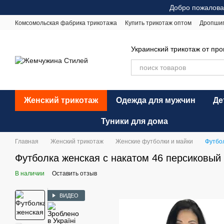
Перейти к основному контенту
Добро пожалова
Комсомольская фабрика трикотажа
Купить трикотаж оптом
Дропши
Оплата и доставка
Обмен и возврат
Рекомендации по уходу
Оф
Украинский трикотаж от пр
Женский трикотаж
Одежда для мужчин
Де
Туники для дома
Главная
Женский трикотаж
Женские футболки и майки
Футбол
Футболка женская с накатом 46 персиковый 
В наличии
Оставить отзыв
ВИДЕО