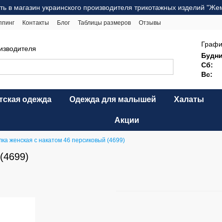
ть в магазин украинского производителя трикотажных изделий "Же
ппинг
Контакты
Блог
Таблицы размеров
Отзывы
ерта
Карта сайта
Графи
оизводителя
Будни
Сб:
Вс:
тская одежда
Одежда для малышей
Халаты
Акции
ка женская с накатом 46 персиковый (4699)
(4699)