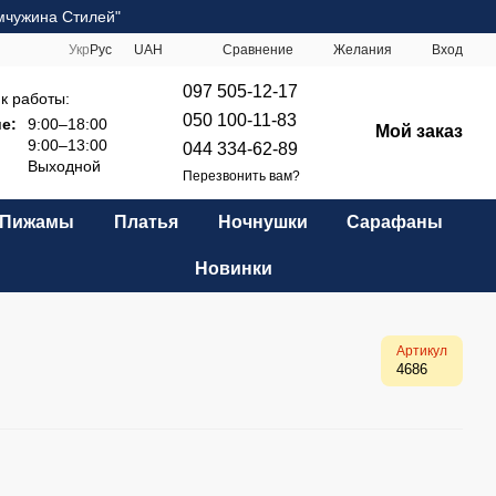
мчужина Стилей"
Сравнение
Укр
Рус
UAH
Желания
Вход
097 505-12-17
к работы:
050 100-11-83
е:
9:00–18:00
Мой заказ
9:00–13:00
044 334-62-89
Выходной
Перезвонить вам?
Пижамы
Платья
Ночнушки
Сарафаны
Новинки
Артикул
4686