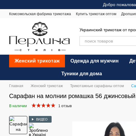
Перейти к основному контенту
Добро пожалова
Комсомольская фабрика трикотажа
Купить трикотаж оптом
Дропши
Оплата и доставка
Обмен и возврат
Рекомендации по уходу
Оф
Украинский трикотаж от пр
Женский трикотаж
Одежда для мужчин
Де
Туники для дома
Главная
Женский трикотаж
Трикотажные сарафаны оптом
Са
Сарафан на молнии ромашка 56 джинсовый 
В наличии
1 отзыв
ВИДЕО