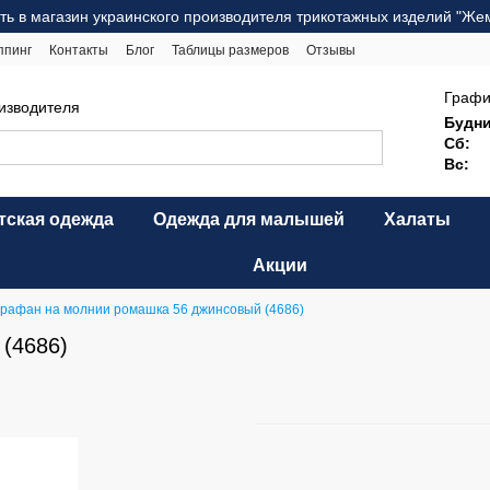
ть в магазин украинского производителя трикотажных изделий "Же
ппинг
Контакты
Блог
Таблицы размеров
Отзывы
ерта
Карта сайта
Графи
оизводителя
Будни
Сб:
Вс:
тская одежда
Одежда для малышей
Халаты
Акции
рафан на молнии ромашка 56 джинсовый (4686)
(4686)