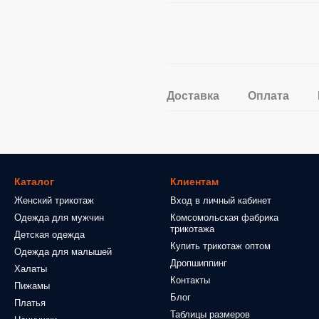
Доставка
Оплата
Каталог
Клиентам
Женский трикотаж
Вход в личный кабинет
Одежда для мужчин
Комсомольская фабрика
трикотажа
Детская одежда
Купить трикотаж оптом
Одежда для малышей
Дропшиппинг
Халаты
Контакты
Пижамы
Блог
Платья
Таблицы размеров