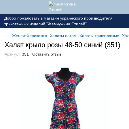
Добро пожаловать в магазин украинского производителя
трикотажных изделий "Жемчужина Стилей"
Женский трикотаж
Халаты оптом
Халаты трикотажные
Хал
Халат крыло розы 48-50 синий (351)
Артикул:
351
Оставить отзыв