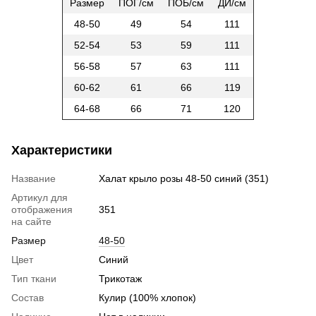
Размер
ПОГ/см
ПОБ/см
ДИ/см
48-50
49
54
111
52-54
53
59
111
56-58
57
63
111
60-62
61
66
119
64-68
66
71
120
Характеристики
Название
Халат крыло розы 48-50 синий (351)
Артикул для
отображения
351
на сайте
Размер
48-50
Цвет
Синий
Тип ткани
Трикотаж
Состав
Кулир (100% хлопок)