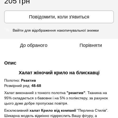
205 грн
Повідомити, коли з'явиться
Ввійти
для відображення накопичувальної знижки
%
До обраного
Порівняти
Опис
Халат жіночий крило на блискавці
Полотно:
Реактив
Розмірний ряд:
48-68
Халат виконаний з тонкого полотна
"реактив"
. Тканина на
95% складається з бавовни і на 5% з поліестеру, за рахунок
цього дуже добре пропускає повітря.
Ексклюзивний
халат Крило від компанії
"Перлина Стилів".
Шикарна модель відмінно підкреслить Вашу фігуру, а