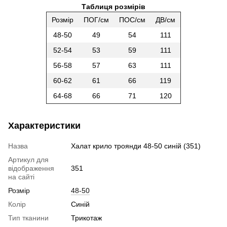
Таблиця розмірів
Розмір
ПОГ/см
ПОС/см
ДВ/см
48-50
49
54
111
52-54
53
59
111
56-58
57
63
111
60-62
61
66
119
64-68
66
71
120
Характеристики
Назва
Халат крило троянди 48-50 синій (351)
Артикул для
відображення
351
на сайті
Розмір
48-50
Колір
Синій
Тип тканини
Трикотаж