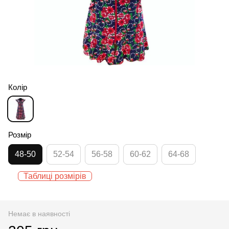
Колір
Розмір
48-50
52-54
56-58
60-62
64-68
Таблиці розмірів
Немає в наявності