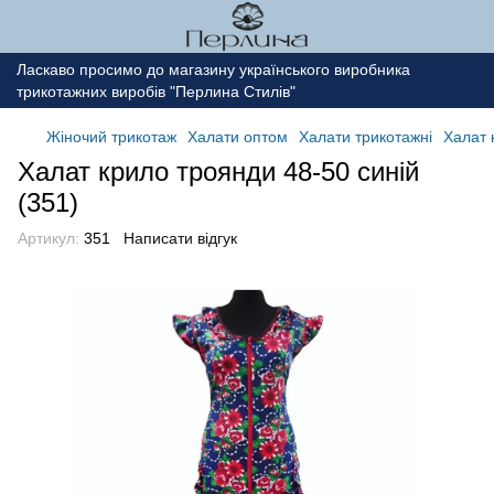
Ласкаво просимо до магазину українського виробника
трикотажних виробів "Перлина Стилів"
Жіночий трикотаж
Халати оптом
Халати трикотажні
Халат 
Халат крило троянди 48-50 синій
(351)
Артикул:
351
Написати відгук