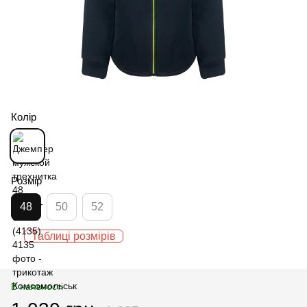
Колір
Розмір
48
50
52
Таблиці розмірів
В наявності