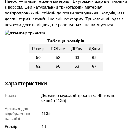
Начос
— м'який, ніжний матеріал. Внутрішній шар цієї тканини
є ворсом. Цей натуральний трикотажний матеріал
повітропроникний, стійкий до появи затягування і котунів, має
довгий термін служби і не змінює форму. Трикотажний одяг з
начосом досить міцний, не розтягується, не витягується.
Таблиця розмірів
Розмір
ПОГ/см
ДР/см
ДВ/см
50
52
63
63
52
56
63
67
Характеристики
Назва
Джемпер мужской трехнитка 48 темно-
синий (4135)
Артикул для
відображення
4135
на сайті
Розмір
48