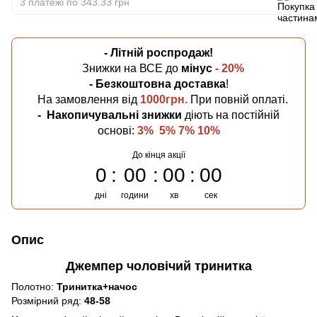
3 платежі по 343.33 грн
- Літній
роспродаж!
Знижки на ВСЕ до
мінус
- 20%
- Безкоштовна
доставка
!
На замовлення від
1000грн.
При повній оплаті.
-
Накопичувальні знижки
діють на постійній
основі:
3% 5% 7% 10%
До кінця акції
0
00
00
00
дні
години
хв
сек
Опис
Джемпер чоловічий тринитка
Полотно:
Тринитка+начос
Розмірний ряд:
48-58