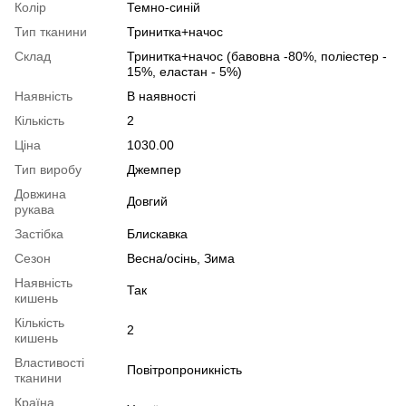
Колір
Темно-синій
Тип тканини
Тринитка+начос
Склад
Тринитка+начос (бавовна -80%, поліестер -
15%, еластан - 5%)
Наявність
В наявності
Кількість
2
Ціна
1030.00
Тип виробу
Джемпер
Довжина
Довгий
рукава
Застібка
Блискавка
Сезон
Весна/осінь, Зима
Наявність
Так
кишень
Кількість
2
кишень
Властивості
Повітропроникність
тканини
Країна