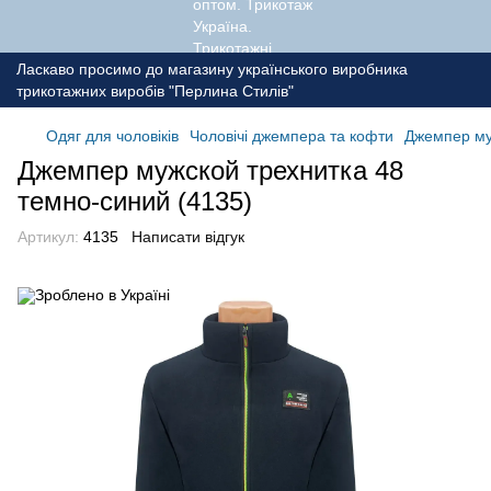
Ласкаво просимо до магазину українського виробника
трикотажних виробів "Перлина Стилів"
Одяг для чоловіків
Чоловічі джемпера та кофти
Джемпер му
Джемпер мужской трехнитка 48
темно-синий (4135)
Артикул:
4135
Написати відгук