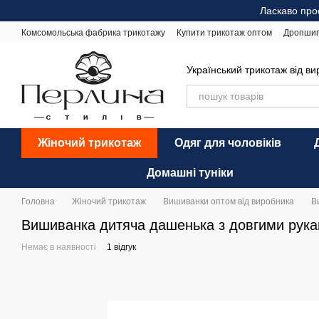
Перейти до основного контенту
Ласкаво про
Комсомольська фабрика трикотажу
Купити трикотаж оптом
Дропшип
Відгуки про магазин
Оплата і доставка
Обмін та повернення
Ре
Український трикотаж від в
Жіночий трикотаж
Одяг для чоловіків
Домашні туніки
Головна
Жіночий трикотаж
Вишиванки оптом від виробника
В
Вишиванка дитяча дашенька з довгими рука
Немає в наявності
1 відгук