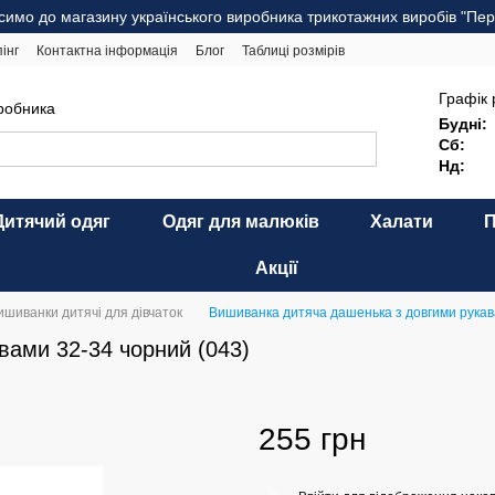
симо до магазину українського виробника трикотажних виробів "Пер
інг
Контактна інформація
Блог
Таблиці розмірів
комендації щодо догляду
Оферта
Карта сайту
Графік 
иробника
Будні:
Сб:
Нд:
Дитячий одяг
Одяг для малюків
Халати
Акції
ишиванки дитячі для дівчаток
Вишиванка дитяча дашенька з довгими рукав
вами 32-34 чорний (043)
255 грн