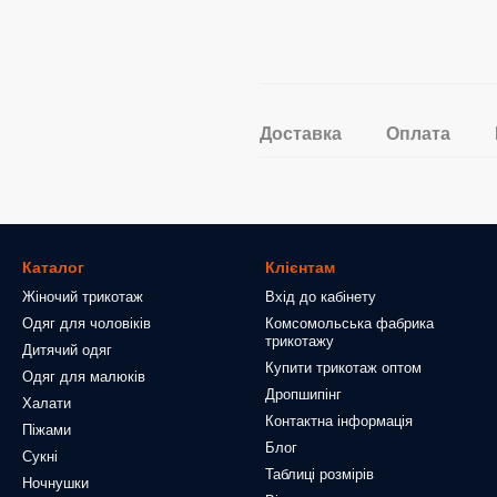
Доставка
Оплата
Каталог
Клієнтам
Жіночий трикотаж
Вхід до кабінету
Одяг для чоловіків
Комсомольська фабрика
трикотажу
Дитячий одяг
Купити трикотаж оптом
Одяг для малюків
Дропшипінг
Халати
Контактна інформація
Піжами
Блог
Сукні
Таблиці розмірів
Ночнушки