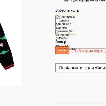
Ввійти
для відображення накоп
%
Виберіть колір
Розмір
32-34
Таблиці розмірів
Повідомити, коли з'яви