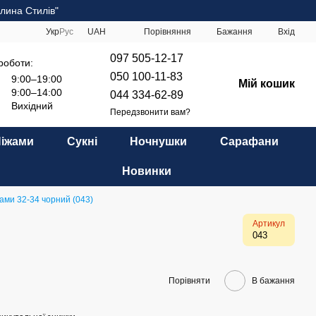
лина Стилів"
Порівняння
Укр
Рус
UAH
Бажання
Вхід
097 505-12-17
роботи:
050 100-11-83
9:00–19:00
Мій кошик
9:00–14:00
044 334-62-89
Вихідний
Передзвонити вам?
Піжами
Сукні
Ночнушки
Сарафани
Новинки
ами 32-34 чорний (043)
Артикул
043
Порівняти
В бажання