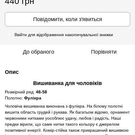
440 грн
Повідомити, коли з'явиться
Ввійти
для відображення накопичувальної знижки
%
До обраного
Порівняти
Опис
Вишиванка для чоловіків
Розмірний ряд:
48-58
Полотно:
Фулікра
Чоловіча вишиванка виконана з фулікра. На білому полотні
вишита область грудей і рукава. Як багатьом відомо, орнамент
червоними нитками уособлює удачу, любов і радість. Наші
предки вірили, що cаме нитки такого кольору є джерелом
позитивної енергії. Комір-стійка також прикрашений вишивкою