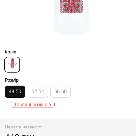
Колір
Розмір
48-50
52-54
56-58
Таблиці розмірів
Немає в наявності