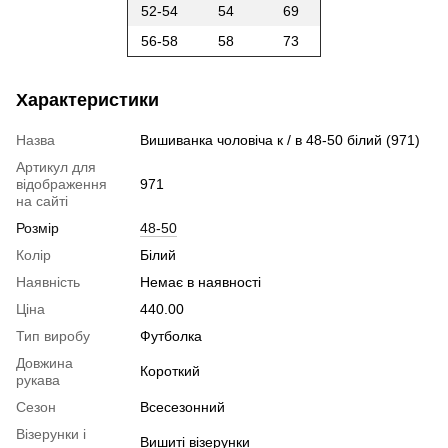
52-54
54
69
56-58
58
73
Характеристики
Назва
Вишиванка чоловіча к / в 48-50 білий (971)
Артикул для
відображення
971
на сайті
Розмір
48-50
Колір
Білий
Наявність
Немає в наявності
Ціна
440.00
Тип виробу
Футболка
Довжина
Короткий
рукава
Сезон
Всесезонний
Візерунки і
Вишиті візерунки