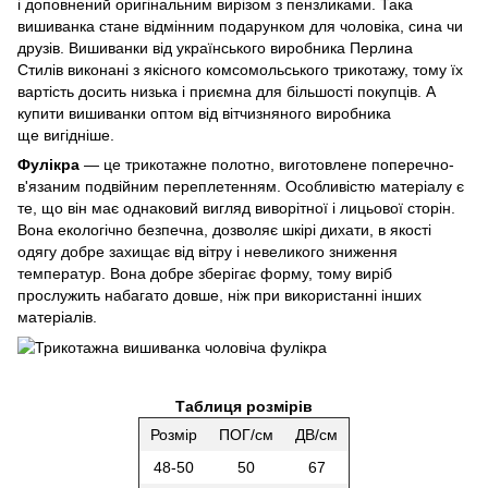
і доповнений оригінальним вирізом з пензликами. Така
вишиванка стане відмінним подарунком для чоловіка, сина чи
друзів. Вишиванки від українського виробника Перлина
Стилів виконані з якісного комсомольського трикотажу, тому їх
вартість досить низька і приємна для більшості покупців. А
купити вишиванки оптом від вітчизняного виробника
ще вигідніше.
Фулікра
— це трикотажне полотно, виготовлене поперечно-
в'язаним подвійним переплетенням. Особливістю матеріалу є
те, що він має однаковий вигляд виворітної і лицьової сторін.
Вона екологічно безпечна, дозволяє шкірі дихати, в якості
одягу добре захищає від вітру і невеликого зниження
температур. Вона добре зберігає форму, тому виріб
прослужить набагато довше, ніж при використанні інших
матеріалів.
Таблиця розмірів
Розмір
ПОГ/см
ДВ/см
48-50
50
67