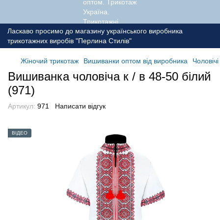
Ласкаво просимо до магазину українського виробника
трикотажних виробів "Перлина Стилів"
Жіночий трикотаж
Вишиванки оптом від виробника
Чоловіч
Вишиванка чоловіча к / в 48-50 білий
(971)
Артикул:
971
Написати відгук
ВІДЕО