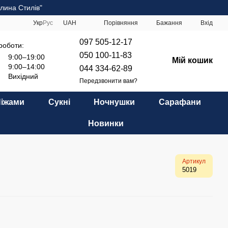
лина Стилів"
Порівняння
Укр
Рус
UAH
Бажання
Вхід
097 505-12-17
роботи:
050 100-11-83
9:00–19:00
Мій кошик
9:00–14:00
044 334-62-89
Вихідний
Передзвонити вам?
Піжами
Сукні
Ночнушки
Сарафани
Новинки
Артикул
5019