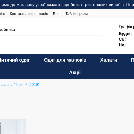
симо до магазину українського виробника трикотажних виробів "Пер
інг
Контактна інформація
Блог
Таблиці розмірів
комендації щодо догляду
Оферта
Карта сайту
Графік 
иробника
Будні:
Сб:
Нд:
Дитячий одяг
Одяг для малюків
Халати
Акції
бавовна 42 синій (5019)