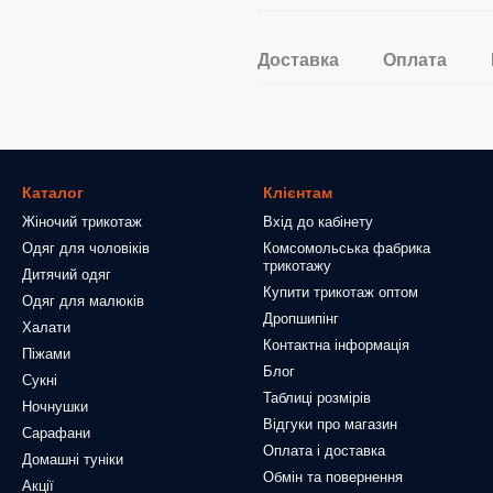
Доставка
Оплата
Каталог
Клієнтам
Жіночий трикотаж
Вхід до кабінету
Одяг для чоловіків
Комсомольська фабрика
трикотажу
Дитячий одяг
Купити трикотаж оптом
Одяг для малюків
Дропшипінг
Халати
Контактна інформація
Піжами
Блог
Сукні
Таблиці розмірів
Ночнушки
Відгуки про магазин
Сарафани
Оплата і доставка
Домашні туніки
Обмін та повернення
Акції