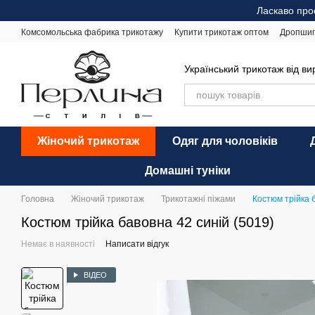
Перейти до основного контенту
Ласкаво про
Комсомольська фабрика трикотажу
Купити трикотаж оптом
Дропшип
Відгуки про магазин
Оплата і доставка
Обмін та повернення
Ре
Український трикотаж від в
Жіночий трикотаж
Одяг для чоловіків
Домашні туніки
Головна
Жіночий трикотаж
Трикотажні піжами
Костюм трійка 
Костюм трійка бавовна 42 синій (5019)
Немає в наявності
Написати відгук
ВІДЕО