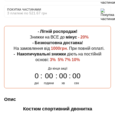
ПОКУПКА ЧАСТИНАМИ
3 платежі по 521.67 грн
- Літній
роспродаж!
Знижки на ВСЕ до
мінус
- 20%
- Безкоштовна
доставка
!
На замовлення від
1000грн.
При повній оплаті.
-
Накопичувальні знижки
діють на постійній
основі:
3% 5% 7% 10%
До кінця акції
0
00
00
00
дні
години
хв
сек
Опис
Костюм спортивний двонитка