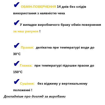
✔
ОБМІН-ПОВЕРНЕННЯ
14 днів без слідів
використання з наявністю чека
✔
У випадки виробничого браку обмін повернення
за наш рахунок
!
✔
Прання:
делікатна при температурі води до
30°C
✔
Глажка:
при температурі підошви праски до
150°C
✔
Сушіння:
без віджиму у вертикальному
положенні
!
Докладніше про догляд за виробами