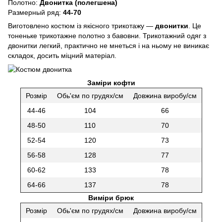
Полотно:
Двонитка (полегшена)
Размерный ряд:
44-70
Виготовлено костюм із якісного трикотажу —
двонитки
. Це
тоненьке трикотажне полотно з бавовни. Трикотажний одяг з
двонитки легкий, практично не мнеться і на ньому не виникає
складок, досить міцний матеріал.
Заміри кофти
Розмір
Обь'єм по грудях/см
Довжина виробу/cм
44-46
104
66
48-50
110
70
52-54
120
73
56-58
128
77
60-62
133
78
64-66
137
78
Виміри брюк
Розмір
Обь'єм по грудях/см
Довжина виробу/cм