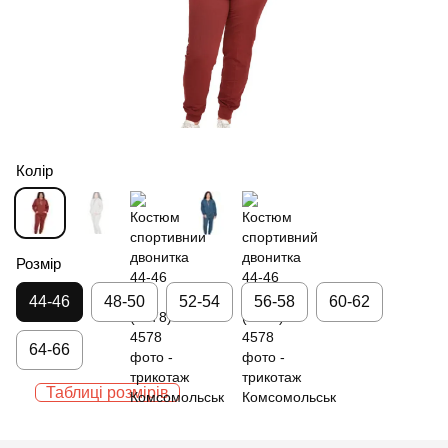
Колір
Розмір
44-46
48-50
52-54
56-58
60-62
64-66
Таблиці розмірів