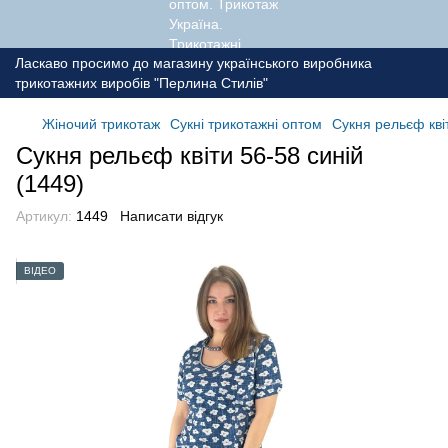
Ласкаво просимо до магазину українського виробника
трикотажних виробів "Перлина Стилів"
Жіночий трикотаж
Сукні трикотажні оптом
Сукня рельєф квіт
Сукня рельєф квіти 56-58 синій
(1449)
Артикул:
1449
Написати відгук
ВІДЕО