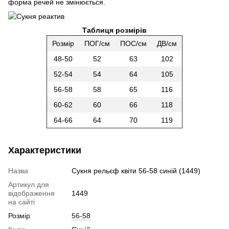
форма речей не змінюється.
Таблиця розмірів
Розмір
ПОГ/см
ПОС/см
ДВ/см
48-50
52
63
102
52-54
54
64
105
56-58
58
65
116
60-62
60
66
118
64-66
64
70
119
Характеристики
Назва
Сукня рельєф квіти 56-58 синій (1449)
Артикул для
відображення
1449
на сайті
Розмір
56-58