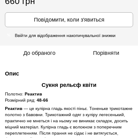
660 грн
Повідомити, коли з'явиться
Ввійти
для відображення накопичувальної знижки
%
До обраного
Порівняти
Опис
Сукня рельєф квіти
Полотно:
Реактив
Розмірний ряд:
48-66
Реактив
― це кулірна гладь якості піньє. Тоненьке трикотажне
полотно з бавовни. Трикотажний одяг з куліру легесенький,
практично не мнеться і на ньому не виникає складок, досить
міцний матеріал. Кулірна гладь є волокном з поперечним
переплетенням. Після прання не сідає і не витягується,