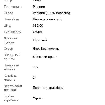
Колір
Синій
Тип тканини
Реактив
Склад
Реактив (100% бавовна)
Наявність
Немає в наявності
Ціна
660.00
Тип виробу
Сукня
Довжина
Короткий
рукава
Сезон
Літо, Весна/осінь
Візерунки і
Квітковий принт
принти
Наявність
Так
кишень
Кількість
2
кишень
Властивості
Повітропроникність
тканини
Країна
Україна
виробник