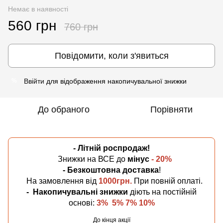
Немає в наявності
560 грн
760 грн
Повідомити, коли з'явиться
Ввійти
для відображення накопичувальної знижки
%
До обраного
Порівняти
- Літній
роспродаж!
Знижки на ВСЕ до
мінус
- 20%
- Безкоштовна
доставка
!
На замовлення від
1000грн.
При повній оплаті.
-
Накопичувальні знижки
діють на постійній
основі:
3% 5% 7% 10%
До кінця акції