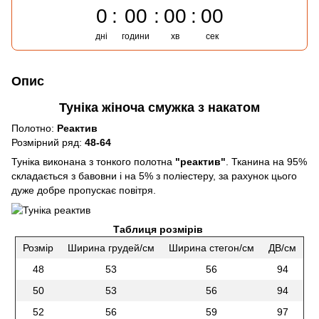
0
00
00
00
дні
години
хв
сек
Опис
Туніка жіноча смужка з накатом
Полотно:
Реактив
Розмірний ряд:
48-64
Туніка виконана з тонкого полотна
"реактив"
. Тканина на 95%
складається з бавовни і на 5% з поліестеру, за рахунок цього
дуже добре пропускає повітря.
Таблиця розмірів
Розмір
Ширина грудей/см
Ширина стегон/см
ДВ/см
48
53
56
94
50
53
56
94
52
56
59
97