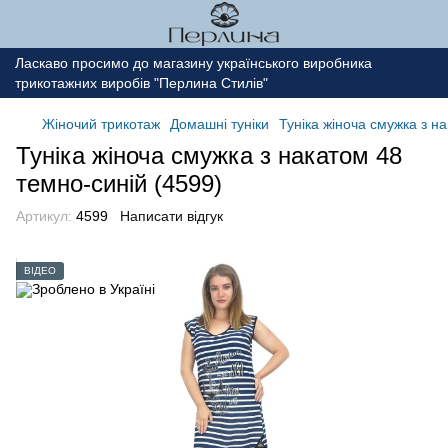
Ласкаво просимо до магазину українського виробника
трикотажних виробів "Перлина Стилів"
Жіночий трикотаж
Домашні туніки
Туніка жіноча смужка з н
Туніка жіноча смужка з накатом 48
темно-синій (4599)
Артикул:
4599
Написати відгук
ВІДЕО