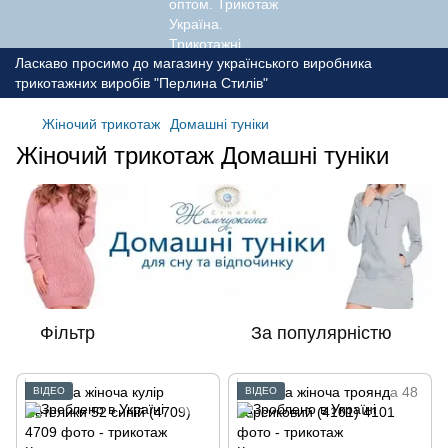
Ласкаво просимо до магазину українського виробника
трикотажних виробів "Перлина Стилів"
Жіночий трикотаж
Домашні туніки
Жіночий трикотаж Домашні туніки
Фільтр
За популярністю
ВІДЕО
ВІДЕО