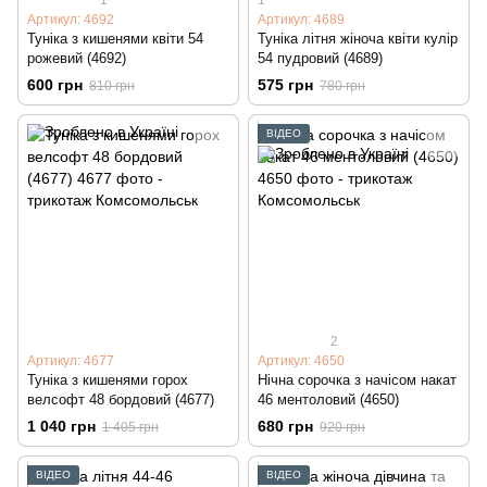
Артикул: 4692
Артикул: 4689
Туніка з кишенями квіти 54
Туніка літня жіноча квіти кулір
рожевий (4692)
54 пудровий (4689)
600 грн
575 грн
810 грн
780 грн
ВІДЕО
2
Артикул: 4677
Артикул: 4650
Туніка з кишенями горох
Нічна сорочка з начісом накат
велсофт 48 бордовий (4677)
46 ментоловий (4650)
1 040 грн
680 грн
1 405 грн
920 грн
ВІДЕО
ВІДЕО