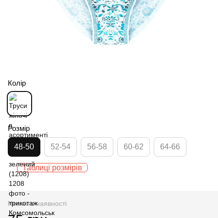
Колір
Розмір
48-50
52-54
56-58
60-62
64-66
Таблиці розмірів
Немає в наявності