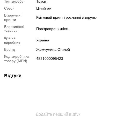
Тип виробу
Труси
Сезон
Цілий рік
Візерунки і
Квітковий принт і рослинні візерунки
принти
Властивості
Повітропроникність
тканини
Країна
Україна
виробник
Бренд
Жемчужина Стилей
Код виробника
4821000095423
товару (MPN)
Відгуки
Додайте перший відгук