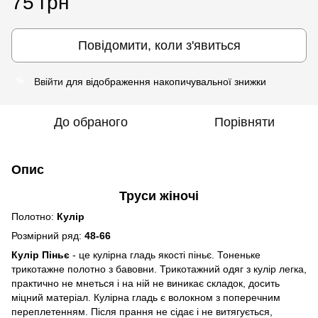
75 грн
Повідомити, коли з'явиться
Ввійти
для відображення накопичувальної знижки
%
До обраного
Порівняти
Опис
Труси жіночі
Полотно:
Кулір
Розмірний ряд:
48-66
Кулір Піньє
- це кулірна гладь якості піньє. Тоненьке
трикотажне полотно з бавовни. Трикотажний одяг з кулір легка,
практично не мнеться і на ній не виникає складок, досить
міцний матеріал. Кулірна гладь є волокном з поперечним
переплетенням. Після прання не сідає і не витягується,