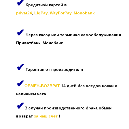
✔
Кредитной картой в
privat24
,
LiqPay
,
WayForPay
,
Monobank
✔
Через кассу или терминал самообслуживания
Приватбанк, Монобанк
✔
Гарантия от производителя
✔
ОБМЕН-ВОЗВРАТ
14 дней без следов носки с
наличием чека
✔
В случаи производственного брака обмен
возврат
за наш счет
!