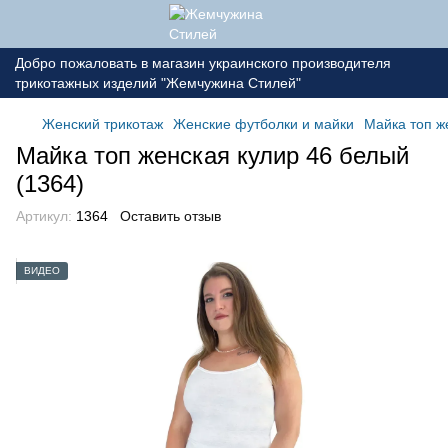
Добро пожаловать в магазин украинского производителя
трикотажных изделий "Жемчужина Стилей"
Женский трикотаж
Женские футболки и майки
Майка топ ж
Майка топ женская кулир 46 белый
(1364)
Артикул:
1364
Оставить отзыв
ВИДЕО