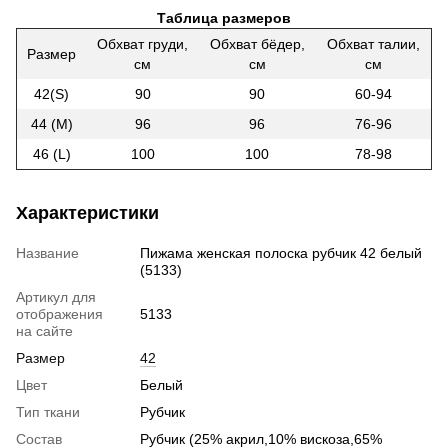
Таблица размеров
Обхват груди,
Обхват бёдер,
Обхват талии,
Размер
см
см
см
42(S)
90
90
60-94
44 (M)
96
96
76-96
46 (L)
100
100
78-98
Характеристики
Название
Пижама женская полоска рубчик 42 белый
(5133)
Артикул для
отображения
5133
на сайте
Размер
42
Цвет
Белый
Тип ткани
Рубчик
Состав
Рубчик (25% акрил,10% вискоза,65%