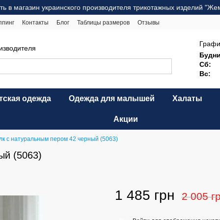
ть в магазин украинского производителя трикотажных изделий "Же
ппинг
Контакты
Блог
Таблицы размеров
Отзывы
ерта
Карта сайта
Графи
оизводителя
Будни
Сб:
Вс:
тская одежда
Одежда для малышей
Халаты
Акции
к с натуральным пером 42 черный (5063)
ый (5063)
1 485 грн
2 005 г