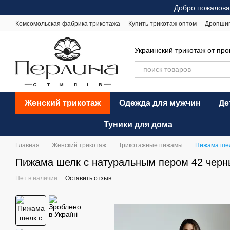
Перейти к основному контенту
Добро пожалова
Комсомольская фабрика трикотажа
Купить трикотаж оптом
Дропши
Оплата и доставка
Обмен и возврат
Рекомендации по уходу
Оф
Украинский трикотаж от пр
Женский трикотаж
Одежда для мужчин
Де
Туники для дома
Главная
Женский трикотаж
Трикотажные пижамы
Пижама шел
Пижама шелк с натуральным пером 42 черн
Нет в наличии
Оставить отзыв