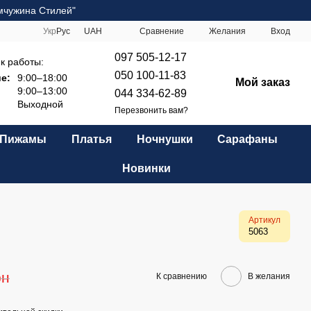
мчужина Стилей"
Сравнение
Укр
Рус
UAH
Желания
Вход
097 505-12-17
к работы:
050 100-11-83
е:
9:00–18:00
Мой заказ
9:00–13:00
044 334-62-89
Выходной
Перезвонить вам?
Пижамы
Платья
Ночнушки
Сарафаны
Новинки
Артикул
5063
рн
К сравнению
В желания