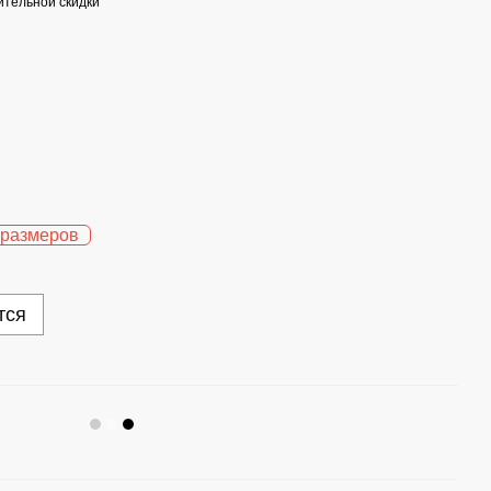
тельной скидки
 размеров
тся