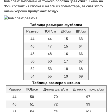
Комплект выполнен из тонкого полотна "
реактив
". Ткань на
95% состоит из хлопка и на 5% из полиэстера, за счёт этого
очень хорошо пропускает воздух.
Таблица размеров футболки
Размер
ПОГ/см
ДР/см
ДИ/см
44
44
15
63
46
47
15
64
48
48
16
66
50
50
17
67
52
53
18
68
54
55
19
69
Таблица размеров штанов
Размер
ПОБ/см
Длина шага/см
Длина от пояса/см
44
50
70
97
46
51
72
99
48
54
73
101