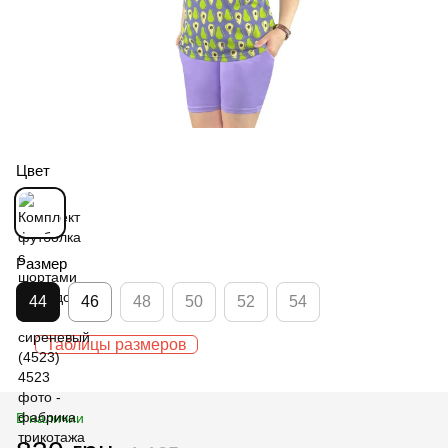
Цвет
Размер
44
46
48
50
52
54
Таблицы размеров
В наличии