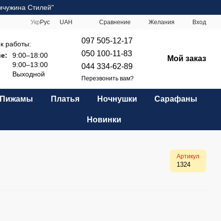
мчужина Стилей"
Сравнение
Укр
Рус
UAH
Желания
Вход
097 505-12-17
к работы:
050 100-11-83
е:
9:00–18:00
Мой заказ
9:00–13:00
044 334-62-89
Выходной
Перезвонить вам?
Пижамы
Платья
Ночнушки
Сарафаны
Новинки
Артикул
1324