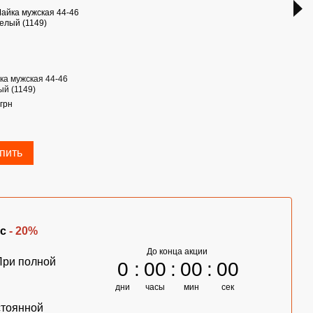
ка мужская 44-46
Комп
ый (1149)
мужс
серы
грн
715 г
85
пить
с
- 20%
До конца акции
При полной
0
00
00
00
дни
часы
мин
сек
стоянной