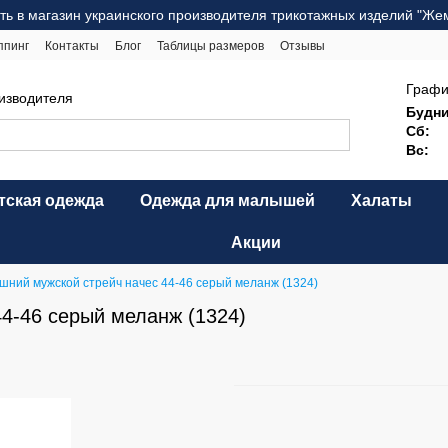
ть в магазин украинского производителя трикотажных изделий "Же
ппинг
Контакты
Блог
Таблицы размеров
Отзывы
ерта
Карта сайта
Графи
оизводителя
Будни
Сб:
Вс:
тская одежда
Одежда для малышей
Халаты
Акции
шний мужской стрейч начес 44-46 серый меланж (1324)
4-46 серый меланж (1324)