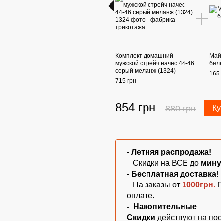
Комплект домашний
Май
мужской стрейч начес 44-46
бел
серый меланж (1324)
165 
715 грн
854 грн
880 грн
Ку
- Летняя
распродажа!
Скидки на ВСЕ до
мину
- Бесплатная
доставка
!
На заказы от
1000грн.
оплате.
-
Накопительные
Скидки
действуют на по