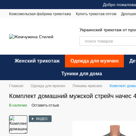
Перейти к основному контенту
Добро пожалова
Комсомольская фабрика трикотажа
Купить трикотаж оптом
Дропши
Оплата и доставка
Обмен и возврат
Рекомендации по уходу
Оф
Украинский трикотаж от пр
Женский трикотаж
Одежда для мужчин
Де
Туники для дома
Главная
Одежда для мужчин
Пижамы мужские
Комплект дома
Комплект домашний мужской стрейч начес 4
В наличии
Оставить отзыв
ВИДЕО