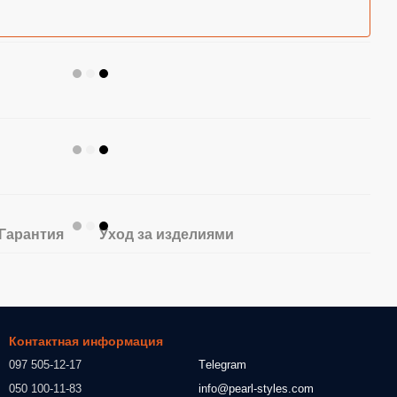
Гарантия
Уход за изделиями
Контактная информация
097 505-12-17
Тelegram
050 100-11-83
info@pearl-styles.com