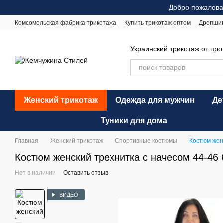
Перейти к основному контенту
Добро пожалова
Комсомольская фабрика трикотажа
Купить трикотаж оптом
Дропши
Оплата и доставка
Обмен и возврат
Рекомендации по уходу
Оф
Украинский трикотаж от пр
Женский трикотаж
Одежда для мужчин
Де
Туники для дома
Главная
Женский трикотаж
Спортивные костюмы
Костюм жен
Костюм женский трехнитка с начесом 44-46 
Нет в наличии
Оставить отзыв
ВИДЕО