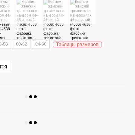
6-58
60-62
64-66
Таблицы размеров
тся