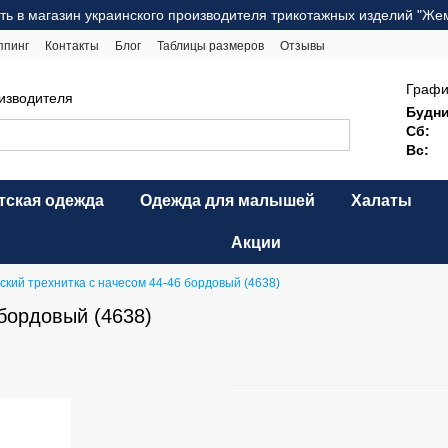
ть в магазин украинского производителя трикотажных изделий "Же
ппинг
Контакты
Блог
Таблицы размеров
Отзывы
ерта
Карта сайта
Графи
оизводителя
Будни
Сб:
Вс:
тская одежда
Одежда для малышей
Халаты
Акции
ский трехнитка с начесом 44-46 бордовый (4638)
бордовый (4638)