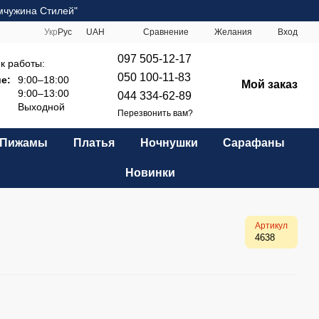
мчужина Стилей"
Сравнение
Укр
Рус
UAH
Желания
Вход
097 505-12-17
к работы:
050 100-11-83
е:
9:00–18:00
Мой заказ
9:00–13:00
044 334-62-89
Выходной
Перезвонить вам?
Пижамы
Платья
Ночнушки
Сарафаны
Новинки
Артикул
4638