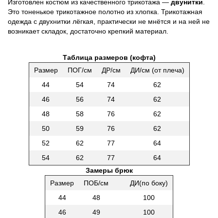
Изготовлен костюм из качественного трикотажа —
двунитки
.
Это тоненькое трикотажное полотно из хлопка. Трикотажная
одежда с двухнитки лёгкая, практически не мнётся и на ней не
возникает складок, достаточно крепкий материал.
Таблица размеров (кофта)
Размер
ПОГ/см
ДР/см
ДИ/см (от плеча)
44
54
74
62
46
56
74
62
48
58
76
62
50
59
76
62
52
62
77
64
54
62
77
64
Замеры брюк
Размер
ПОБ/см
ДИ(по боку)
44
48
100
46
49
100