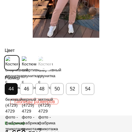
Цвет
Размер
44
46
48
50
52
54
Таблицы размеров
В наличии