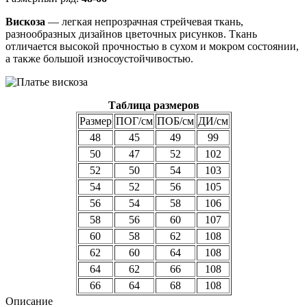
Вискоза
— легкая непрозрачная стрейчевая ткань,
разнообразных дизайнов цветочных рисунков. Ткань
отличается высокой прочностью в сухом и мокром состоянии,
а также большой износоустойчивостью.
Таблица размеров
Размер
ПОГ/см
ПОБ/см
ДИ/см
48
45
49
99
50
47
52
102
52
50
54
103
54
52
56
105
56
54
58
106
58
56
60
107
60
58
62
108
62
60
64
108
64
62
66
108
66
64
68
108
Описание