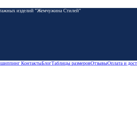
котажных изделий "Жемчужина Стилей"
пшиппинг
Контакты
Блог
Таблицы размеров
Отзывы
Оплата и дос