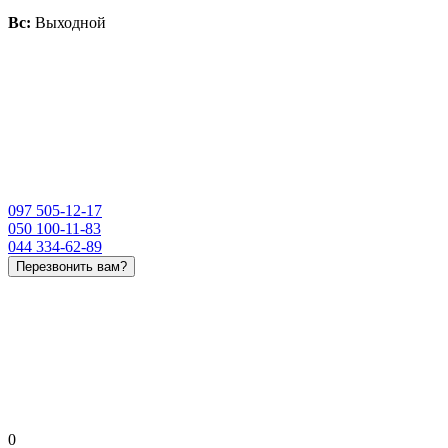
Вс:
Выходной
097 505-12-17
050 100-11-83
044 334-62-89
Перезвонить вам?
0