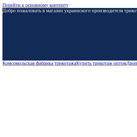
Перейти к основному контенту
Добро пожаловать в магазин украинского производителя три
Комсомольская фабрика трикотажа
Купить трикотаж оптом
Дро