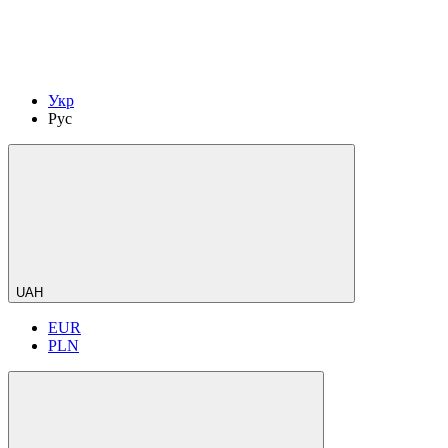
Укр
Рус
UAH
EUR
PLN