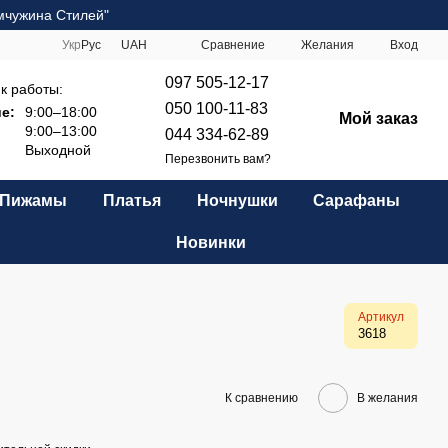
мчужина Стилей"
Сравнение
Укр
Рус
UAH
Желания
Вход
097 505-12-17
к работы:
050 100-11-83
е:
9:00–18:00
Мой заказ
9:00–13:00
044 334-62-89
Выходной
Перезвонить вам?
Пижамы
Платья
Ночнушки
Сарафаны
Новинки
Артикул
3618
К сравнению
В желания