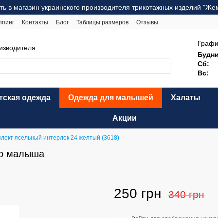
ть в магазин украинского производителя трикотажных изделий "Же
ппинг
Контакты
Блог
Таблицы размеров
Отзывы
ерта
Карта сайта
Графи
оизводителя
Будни
Сб:
Вс:
тская одежда
Одежда для малышей
Халаты
Акции
лект ясельный интерлок 24 желтый (3618)
го малыша
250 грн
340 грн