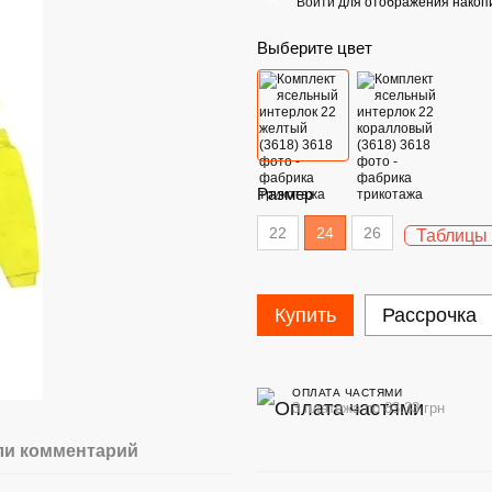
Войти
для отображения накопи
%
Выберите цвет
Размер
22
24
26
Таблицы
Купить
Рассрочка
ОПЛАТА ЧАСТЯМИ
3 платежа по 83.33 грн
ли комментарий