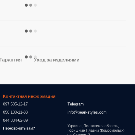
Гарантия
Уход за изделиями
Контактная информация
097 505-12-17
Тelegram
050 100-11-83
info@pearl-styles.com
044 334-62-89
Украина, Полтавская область,
Перезвонить вам?
Горишние Плавни (Комсомольск),