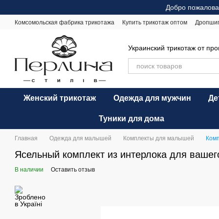
Перейти к основному контенту
Добро пожалова
Комсомольская фабрика трикотажа
Купить трикотаж оптом
Дропши
Оплата и доставка
Обмен и возврат
Рекомендации по уходу
Оф
Украинский трикотаж от пр
Женский трикотаж
Одежда для мужчин
Де
Туники для дома
Главная
Одежда для малышей
Комплекты для малышей
Комп
Ясельный комплект из интерлока для ваше
В наличии
Оставить отзыв