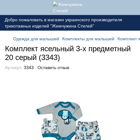
Добро пожаловать в магазин украинского производителя
трикотажных изделий "Жемчужина Стилей"
Одежда для малышей
Комплекты для малышей
Комплект 
Комплект ясельный 3-х предметный
20 серый (3343)
Артикул:
3343
Оставить отзыв