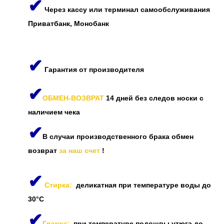
✔
Через кассу или терминал самообслуживания
Приватбанк, Монобанк
✔
Гарантия от производителя
✔
ОБМЕН-ВОЗВРАТ
14 дней без следов носки с
наличием чека
✔
В случаи производственного брака обмен
возврат
за наш счет
!
✔
Стирка:
деликатная при температуре воды до
30°C
✔
Глажка:
при температуре подошвы утюга до