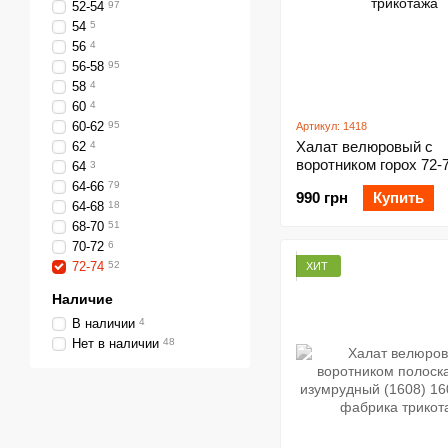
52-54
97
54
5
56
4
56-58
95
58
4
60
4
60-62
95
Артикул: 1418
Халат велюровый с
62
4
воротником горох 72-
64
3
красный (1418)
64-66
79
990 грн
Купить
64-68
18
68-70
51
70-72
6
72-74
52
ХИТ
Наличие
В наличии
4
Нет в наличии
48