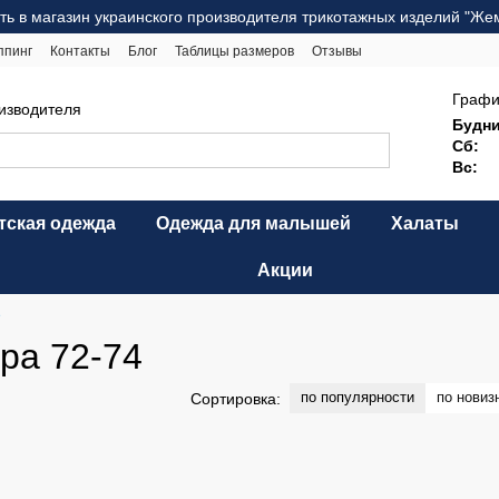
ть в магазин украинского производителя трикотажных изделий "Же
ппинг
Контакты
Блог
Таблицы размеров
Отзывы
ерта
Карта сайта
Графи
оизводителя
Будни
Сб:
Вс:
тская одежда
Одежда для малышей
Халаты
Акции
е
ра 72-74
по популярности
по новиз
Сортировка: