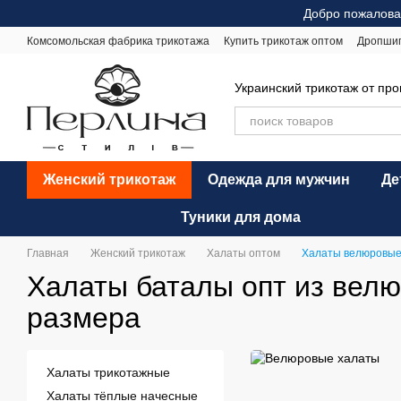
Перейти к основному контенту
Добро пожалова
Комсомольская фабрика трикотажа
Купить трикотаж оптом
Дропши
Оплата и доставка
Обмен и возврат
Рекомендации по уходу
Оф
Украинский трикотаж от пр
Женский трикотаж
Одежда для мужчин
Де
Туники для дома
Главная
Женский трикотаж
Халаты оптом
Халаты велюровы
Халаты баталы опт из велю
размера
Халаты трикотажные
Халаты тёплые начесные