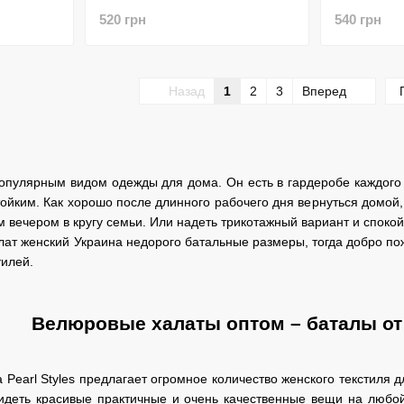
520 грн
540 грн
Назад
1
2
3
Вперед
опулярным видом одежды для дома. Он есть в гардеробе каждого 
ойким. Как хорошо после длинного рабочего дня вернуться домой,
м вечером в кругу семьи. Или надеть трикотажный вариант и спок
алат женский Украина недорого батальные размеры, тогда добро по
илей.
Велюровые халаты оптом – баталы о
 Pearl Styles предлагает огромное количество женского текстиля
идеть красивые практичные и очень качественные вещи на любо