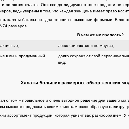
 и остаются халаты. Они всегда лидируют в топе продаж и не тер
еров, ведь уверены в том, что каждая женщина имеет право носит
 есть халаты баталы опт для женщин с пышными формами. В частно
-74 размеров.
В чем же их прелесть?
рактичные;
легко стираются и не мнутся;
ные швы и продуманный
долго сохраняют свой первоначаль
вид;
Халаты больших размеров: обзор женских мо
тал оптом – правильное и очень выгодное решение для вашего магаз
, вы сможете предложить своим клиентам разнообразную палитру ц
й ассортимент продукции, которая удивит вас разнообразием. У 