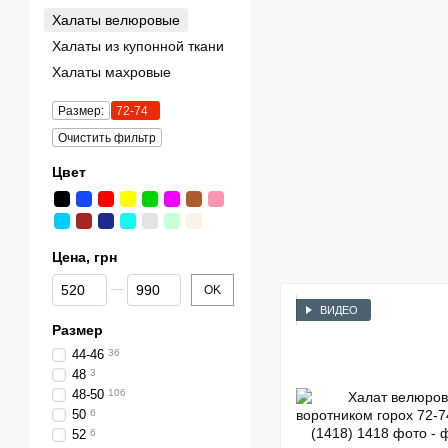
Халаты велюровые
Халаты из купонной ткани
Халаты махровые
Размер:
72-74
Очистить фильтр
Цвет
Цена, грн
От Цена, грн
До Цена, грн
OK
ВИДЕО
Размер
44-46
36
48
3
48-50
106
50
6
52
6