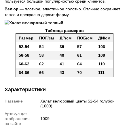
пользуется большой популярностью среди клиентов.
Велюр
—
плотное, эластичное полотно. Отлично сохраняет
тепло и прекрасно держит форму.
Таблица размеров
Размер
ПОГ/см
ДР/см
ПОБ/см
ДИ/см
52-54
54
39
57
106
56-58
58
40
61
109
60-62
62
41
64
110
64-66
66
43
70
111
Характеристики
Название
Халат велюровый цветы 52-54 голубой
(1009)
Артикул для
отображения
1009
на сайте