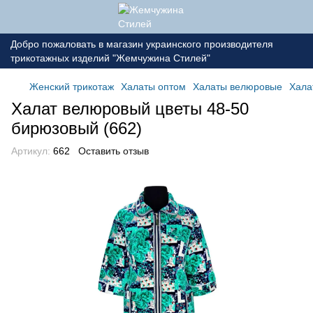
Добро пожаловать в магазин украинского производителя
трикотажных изделий "Жемчужина Стилей"
Женский трикотаж
Халаты оптом
Халаты велюровые
Хала
Халат велюровый цветы 48-50
бирюзовый (662)
Артикул:
662
Оставить отзыв