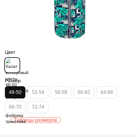
Цвет
Размер
48-50
52-54
56-58
60-62
64-66
68-70
72-74
Таблицы размеров