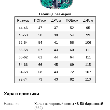
Таблица размеров
Размер
ПОГ/см
ДР/см
ПОБ/см
ДИ/см
44-46
47
37
52
95
48-50
50
38
54
99
52-54
54
41
58
106
56-58
57
43
60
111
60-62
61
44
64
111
64-66
66
45
69
115
64-68
68
43
72
107
72-74
73
43
82
113
Характеристики
Название
Халат велюровый цветы 48-50 бирюзовый
(662)