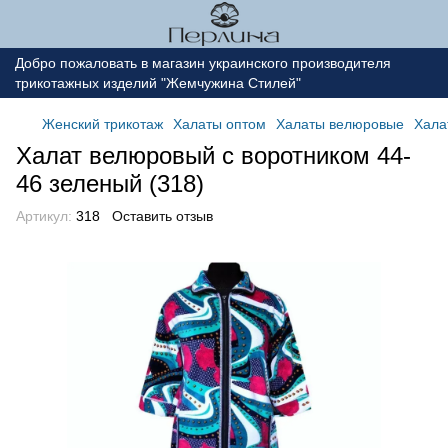
Добро пожаловать в магазин украинского производителя
трикотажных изделий "Жемчужина Стилей"
Женский трикотаж
Халаты оптом
Халаты велюровые
Хала
Халат велюровый с воротником 44-
46 зеленый (318)
Артикул:
318
Оставить отзыв