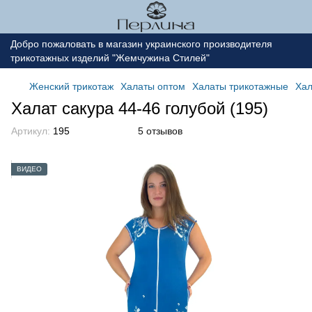
Добро пожаловать в магазин украинского производителя
трикотажных изделий "Жемчужина Стилей"
Женский трикотаж
Халаты оптом
Халаты трикотажные
Хал
Халат сакура 44-46 голубой (195)
Артикул:
195
5 отзывов
ВИДЕО