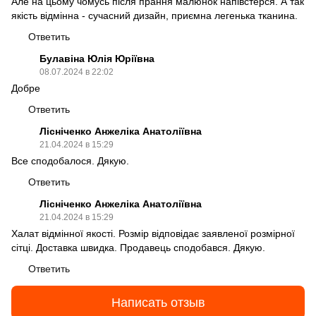
Але на цьому чомусь після прання малюнок напівстерся. А так
якість відмінна - сучасний дизайн, приємна легенька тканина.
Ответить
Булавіна Юлія Юріївна
08.07.2024 в 22:02
Добре
Ответить
Лісніченко Анжеліка Анатоліївна
21.04.2024 в 15:29
Все сподобалося. Дякую.
Ответить
Лісніченко Анжеліка Анатоліївна
21.04.2024 в 15:29
Халат відмінної якості. Розмір відповідає заявленої розмірної
сітці. Доставка швидка. Продавець сподобався. Дякую.
Ответить
Написать отзыв