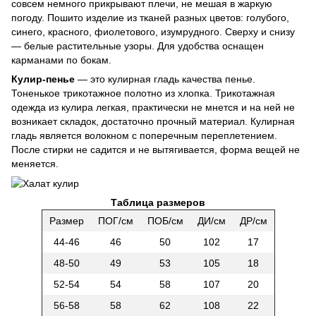
совсем немного прикрывают плечи, не мешая в жаркую
погоду. Пошито изделие из тканей разных цветов: голубого,
синего, красного, фиолетового, изумрудного. Сверху и снизу
— белые растительные узоры. Для удобства оснащен
карманами по бокам.
Кулир-пенье
— это кулирная гладь качества пенье.
Тоненькое трикотажное полотно из хлопка. Трикотажная
одежда из кулира легкая, практически не мнется и на ней не
возникает складок, достаточно прочный материал. Кулирная
гладь является волокном с поперечным переплетением.
После стирки не садится и не вытягивается, форма вещей не
меняется.
Таблица размеров
Размер
ПОГ/см
ПОБ/см
ДИ/см
ДР/см
44-46
46
50
102
17
48-50
49
53
105
18
52-54
54
58
107
20
56-58
58
62
108
22