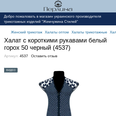
Добро пожаловать в магазин украинского производителя
трикотажных изделий "Жемчужина Стилей"
Женский трикотаж
Халаты оптом
Халаты трикотажные
Хал
Халат с короткими рукавами белый
горох 50 черный (4537)
Артикул:
4537
Оставить отзыв
ВИДЕО