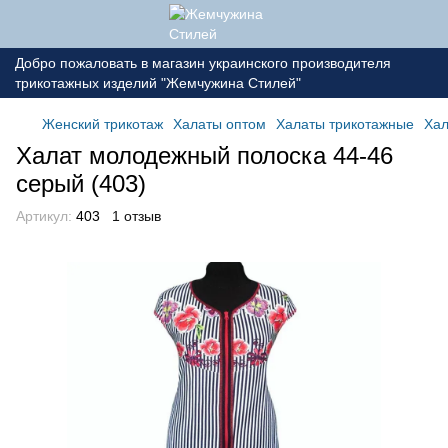
Добро пожаловать в магазин украинского производителя
трикотажных изделий "Жемчужина Стилей"
Женский трикотаж
Халаты оптом
Халаты трикотажные
Хал
Халат молодежный полоска 44-46
серый (403)
Артикул:
403
1 отзыв