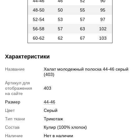
44-46
46
52
90
48-50
50
55
95
52-54
53
57
97
56-58
57
63
102
60-62
62
67
103
Характеристики
Название
Халат молодежный полоска 44-46 серый
(403)
Артикул для
отображения
403
на сайте
Размер
44-46
Цвет
Серый
Тип ткани
Трикотаж
Состав
Кулир (100% хлопок)
Наличие
Нет в наличии