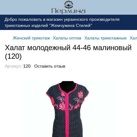
Добро пожаловать в магазин украинского производителя
трикотажных изделий "Жемчужина Стилей"
Женский трикотаж
Халаты оптом
Халаты трикотажные
Хал
Халат молодежный 44-46 малиновый
(120)
Артикул:
120
Оставить отзыв