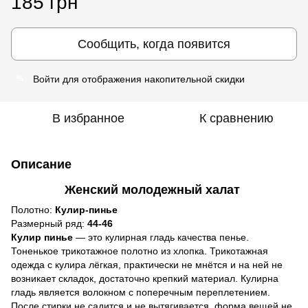
185 грн
Сообщить, когда появится
Войти
для отображения накопительной скидки
%
В избранное
К сравнению
Описание
Женский молодежный халат
Полотно:
Кулир-пинье
Размерный ряд:
44-46
Кулир пинье
― это кулирная гладь качества пенье.
Тоненькое трикотажное полотно из хлопка. Трикотажная
одежда с кулира лёгкая, практически не мнётся и на ней не
возникает складок, достаточно крепкий материал. Кулирна
гладь является волокном с поперечным переплетением.
После стирки не садится и не вытягивается, форма вещей не