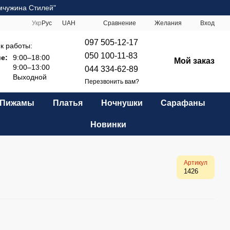
мчужина Стилей"
Сравнение
Укр
Рус
UAH
Желания
Вход
097 505-12-17
к работы:
050 100-11-83
е:
9:00–18:00
Мой заказ
9:00–13:00
044 334-62-89
Выходной
Перезвонить вам?
Пижамы
Платья
Ночнушки
Сарафаны
Новинки
Артикул
1426