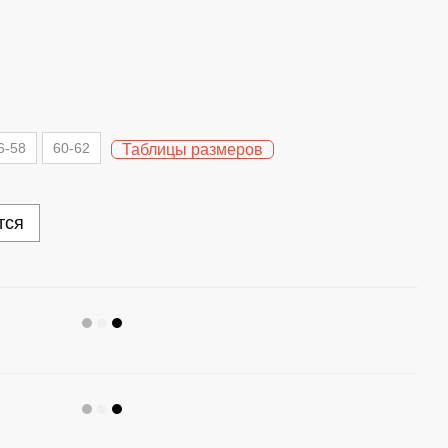
6-58
60-62
Таблицы размеров
тся