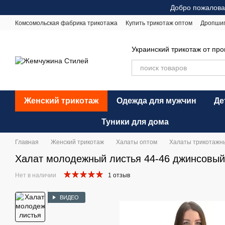
Перейти к основному контенту
Добро пожалова
Комсомольская фабрика трикотажа
Купить трикотаж оптом
Дропши
Оплата и доставка
Обмен и возврат
Рекомендации по уходу
Оф
Украинский трикотаж от пр
Женский трикотаж
Одежда для мужчин
Де
Туники для дома
Главная
Женский трикотаж
Халаты оптом
Халаты трикотажн
Халат молодежный листья 44-46 джинсовый
Нет в наличии
1 отзыв
ВИДЕО