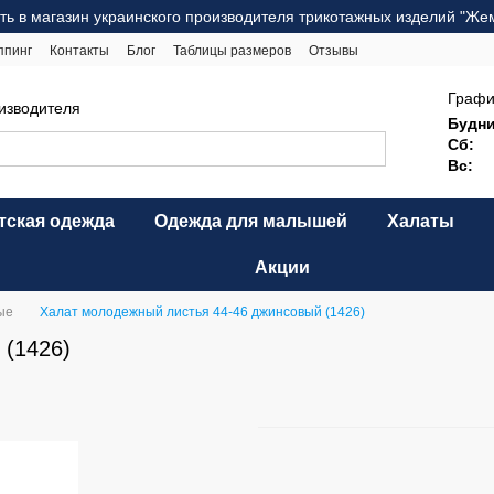
ть в магазин украинского производителя трикотажных изделий "Же
ппинг
Контакты
Блог
Таблицы размеров
Отзывы
ерта
Карта сайта
Графи
оизводителя
Будни
Сб:
Вс:
тская одежда
Одежда для малышей
Халаты
Акции
ые
Халат молодежный листья 44-46 джинсовый (1426)
 (1426)