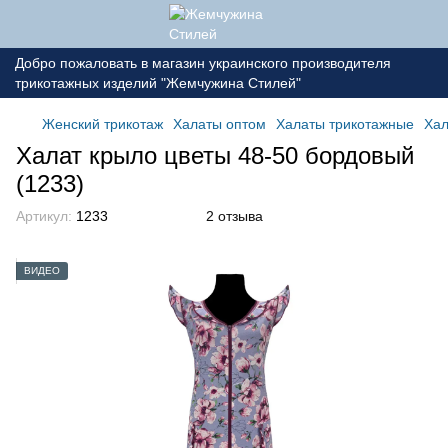
Добро пожаловать в магазин украинского производителя
трикотажных изделий "Жемчужина Стилей"
Женский трикотаж
Халаты оптом
Халаты трикотажные
Хал
Халат крыло цветы 48-50 бордовый
(1233)
Артикул:
1233
2 отзыва
ВИДЕО