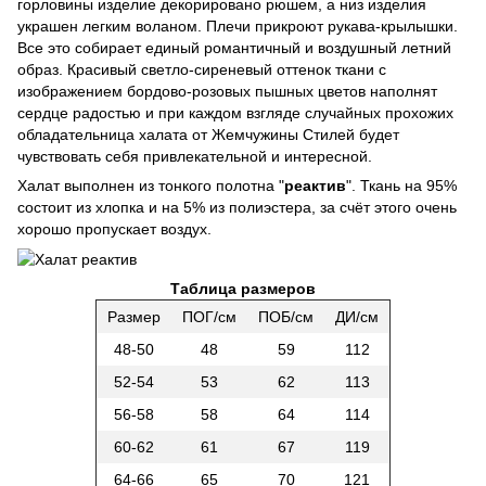
горловины изделие декорировано рюшем, а низ изделия
украшен легким воланом. Плечи прикроют рукава-крылышки.
Все это собирает единый романтичный и воздушный летний
образ. Красивый светло-сиреневый оттенок ткани с
изображением бордово-розовых пышных цветов наполнят
сердце радостью и при каждом взгляде случайных прохожих
обладательница халата от Жемчужины Стилей будет
чувствовать себя привлекательной и интересной.
Халат выполнен из тонкого полотна "
реактив
". Ткань на 95%
состоит из хлопка и на 5% из полиэстера, за счёт этого очень
хорошо пропускает воздух.
Таблица размеров
Размер
ПОГ/см
ПОБ/см
ДИ/см
48-50
48
59
112
52-54
53
62
113
56-58
58
64
114
60-62
61
67
119
64-66
65
70
121