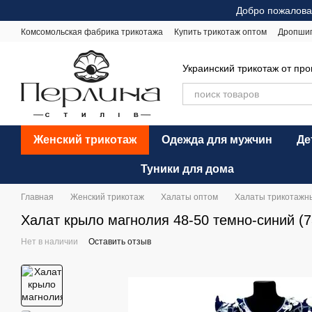
Перейти к основному контенту
Добро пожалова
Комсомольская фабрика трикотажа
Купить трикотаж оптом
Дропши
Оплата и доставка
Обмен и возврат
Рекомендации по уходу
Оф
Украинский трикотаж от пр
Женский трикотаж
Одежда для мужчин
Де
Туники для дома
Главная
Женский трикотаж
Халаты оптом
Халаты трикотажн
Халат крыло магнолия 48-50 темно-синий (7
Нет в наличии
Оставить отзыв