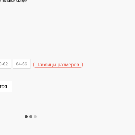
тельной скидки
0-62
64-66
Таблицы размеров
тся