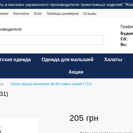
ть в магазин украинского производителя трикотажных изделий "Же
ппинг
Контакты
Блог
Таблицы размеров
Отзывы
ерта
Карта сайта
Графи
оизводителя
Будни
Сб:
Вс:
тская одежда
Одежда для малышей
Халаты
Акции
ые
Халат крыло магнолия 48-50 темно-синий (731)
31)
205 грн