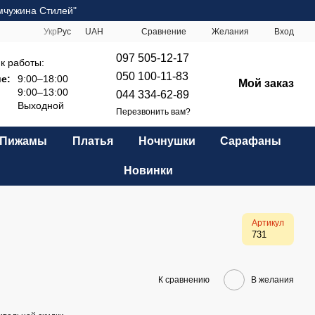
мчужина Стилей"
Сравнение
Укр
Рус
UAH
Желания
Вход
097 505-12-17
к работы:
050 100-11-83
е:
9:00–18:00
Мой заказ
9:00–13:00
044 334-62-89
Выходной
Перезвонить вам?
Пижамы
Платья
Ночнушки
Сарафаны
Новинки
Артикул
731
К сравнению
В желания