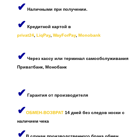
✔
Наличными при получении.
✔
Кредитной картой в
privat24
,
LiqPay
,
WayForPay
,
Monobank
✔
Через кассу или терминал самообслуживания
Приватбанк, Монобанк
✔
Гарантия от производителя
✔
ОБМЕН-ВОЗВРАТ
14 дней без следов носки с
наличием чека
✔
В случаи производственного брака обмен