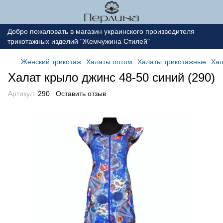
Добро пожаловать в магазин украинского производителя
трикотажных изделий "Жемчужина Стилей"
Женский трикотаж
Халаты оптом
Халаты трикотажные
Хал
Халат крыло джинс 48-50 синий (290)
Артикул:
290
Оставить отзыв