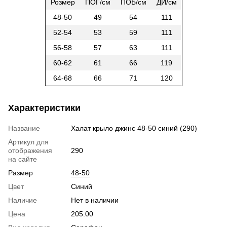
Розмер
ПОГ/см
ПОБ/см
ДИ/см
48-50
49
54
111
52-54
53
59
111
56-58
57
63
111
60-62
61
66
119
64-68
66
71
120
Характеристики
Название
Халат крыло джинс 48-50 синий (290)
Артикул для
отображения
290
на сайте
Размер
48-50
Цвет
Синий
Наличие
Нет в наличии
Цена
205.00